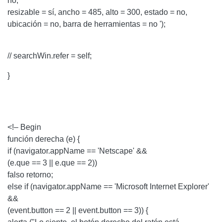
no,
resizable = sí, ancho = 485, alto = 300, estado = no,
ubicación = no, barra de herramientas = no ');
// searchWin.refer = self;
}
<!– Begin
función derecha (e) {
if (navigator.appName == 'Netscape' &&
(e.que == 3 || e.que == 2))
falso retorno;
else if (navigator.appName == 'Microsoft Internet Explorer'
&&
(event.button == 2 || event.button == 3)) {