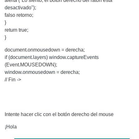
alerta ("Lo siento, el botón derecho del ratón está
desactivado");
falso retorno;
}
return true;
}
document.onmousedown = derecha;
if (document.layers) window.captureEvents
(Event.MOUSEDOWN);
window.onmousedown = derecha;
// Fin ->
Intente hacer clic con el botón derecho del mouse
¡Hola