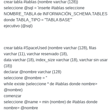
crear tabla #tablas (nombre varchar (128))
seleccione @sql = 'inserte #tablas seleccione
NOMBRE_TABLA de INFORMACIÓN_SCHEMA.TABLES
donde TABLA_TIPO = ”TABLA BASE”'
ejecutivo (@sql)
crear tabla #SpaceUsed (nombre varchar (128), filas
varchar (11), varchar reservado (18),
data varchar (18), index_size varchar (18), varchar sin usar
(18))
declarar @nombre varchar (128)
seleccione @nombre = ”
while existe (seleccione * de #tablas donde nombre>
@nombre)
comenzar
seleccione @name = min (nombre) de #tablas donde
nombre> @nombre