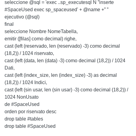
seleccione @sql = 'exec ..sp_executesql N ”inserte
#SpaceUsed exec sp_spaceused' + @name +” ”
ejecutivo (@sql)
final
seleccione Nombre NomeTabella,
emitir ([filas] como decimal) righe,
cast (left (reservado, len (reservado) -3) como decimal
(18,2)) / 1024 riservato,
cast (left (data, len (data) -3) como decimal (18,2)) / 1024
Dati,
cast (left (index_size, len (index_size) -3) as decimal
(18,2)) / 1024 Indici,
cast (left (sin usar, len (sin usar) -3) como decimal (18,2)) /
1024 NonUsato
de #SpaceUsed
orden por riservato desc
drop table #tables
drop table #SpaceUsed