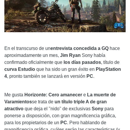
En el transcurso de un
entrevista concedida a GQ
hace
aproximadamente un mes,
Jim Ryan
Sony había
confirmado oficialmente que
los días pasados
, título de
curva Estudio
que ha sido un gran éxito en
PlayStation
4
, pronto también se lanzará en versión
PC
.
Me gusta
Horizonte: Cero amanecer
e
La muerte de
Varamientos
se trata de
un título triple A de gran
atractivo
que deja el "nido" de exclusivas
Sony
para
ponerse a disposición, con gran magnificencia gráfica,
para los propietarios de un
PC
. Pero hablando de
magnificencia gráfica, cuáles serán las características (y