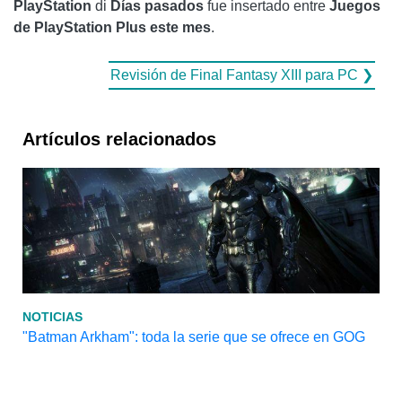
PlayStation
di
Días pasados
fue insertado entre
Juegos
de PlayStation Plus este mes
.
Revisión de Final Fantasy XIII para PC ❯
Artículos relacionados
NOTICIAS
"Batman Arkham": toda la serie que se ofrece en GOG