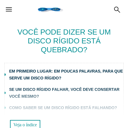
VOCÊ PODE DIZER SE UM
DISCO RÍGIDO ESTÁ
QUEBRADO?
EM PRIMEIRO LUGAR: EM POUCAS PALAVRAS, PARA QUE
SERVE UM DISCO RÍGIDO?
SE UM DISCO RÍGIDO FALHAR, VOCÊ DEVE CONSERTAR
VOCÊ MESMO?
COMO SABER SE UM DISCO RÍGIDO ESTÁ FALHANDO?
SÓ OS RUÍDOS NOS PERMITEM ENTENDER OS
Veja o índice
PROBLEMAS DE UM DISCO RÍGIDO?