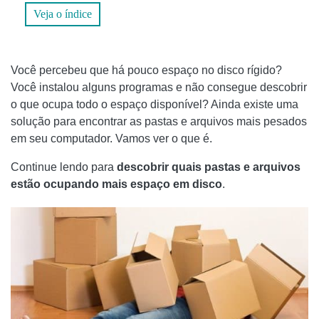
NING
Veja o índice
COMO CALCULAR O ESPAÇO OCUPADO POR TABELAS E
ÍNDICES NO SQL SERVER
Você percebeu que há pouco espaço no disco rígido?
COMO DELETAR UM ESPAÇO ANTES DO TEXTO NO
Você instalou alguns programas e não consegue descobrir
EXCEL
o que ocupa todo o espaço disponível? Ainda existe uma
COMO RECUPERAR ARQUIVOS APAGADOS EM SEU PC
solução para encontrar as pastas e arquivos mais pesados
​​em seu computador. Vamos ver o que é.
ADICIONE UM COMENTÁRIO EM DESCUBRA QUAIS
PASTAS E ARQUIVOS ESTÃO OCUPANDO MAIS ESPAÇO
Continue lendo para
descobrir quais pastas e arquivos
EM DISCO
estão ocupando mais espaço em disco
.
SOFTWARE
SONCHI SONO PARA AMANTES DA REALIDADE VIRTUAL?
QUE INFORMAÇÕES COMPARTILHAMOS?
🤖QUAIS SÃO OS MELHORES PRODUTOS DE REALIDADE
VIRTUAL?