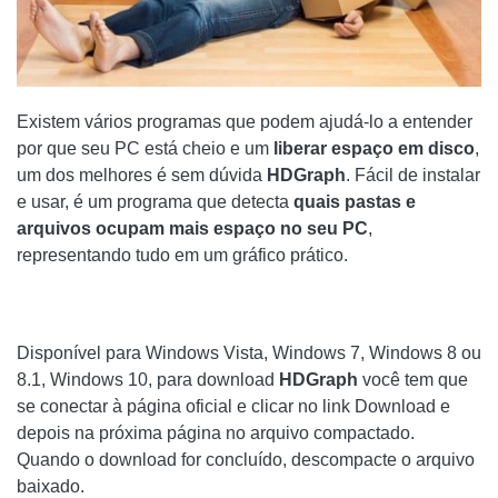
CONFIRA NOSSOS MELHORES ARTIGOS!
PROGRAMAS PARA DELETAR ARQUIVOS NÃO
ELIMINÁVEIS
Existem vários programas que podem ajudá-lo a entender
por que seu PC está cheio e um
liberar espaço em disco
,
COMO COMPARAR DOIS ARQUIVOS DE TEXTO
um dos melhores é sem dúvida
HDGraph
. Fácil de instalar
PROGRAMAS PARA ELIMINAR ARQUIVOS
e usar, é um programa que detecta
quais pastas e
DESNECESSÁRIOS
arquivos ocupam mais espaço no seu PC
,
representando tudo em um gráfico prático.
COMO FAZER DOWNLOAD E CLONAR UM SITE INTEIRO
Disponível para Windows Vista, Windows 7, Windows 8 ou
8.1, Windows 10, para download
HDGraph
você tem que
se conectar à página oficial e clicar no link Download e
depois na próxima página no arquivo compactado.
Quando o download for concluído, descompacte o arquivo
baixado.