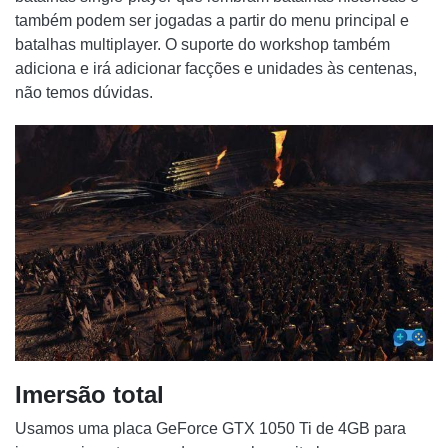
também podem ser jogadas a partir do menu principal e
batalhas multiplayer. O suporte do workshop também
adiciona e irá adicionar facções e unidades às centenas,
não temos dúvidas.
Imersão total
Usamos uma placa GeForce GTX 1050 Ti de 4GB para