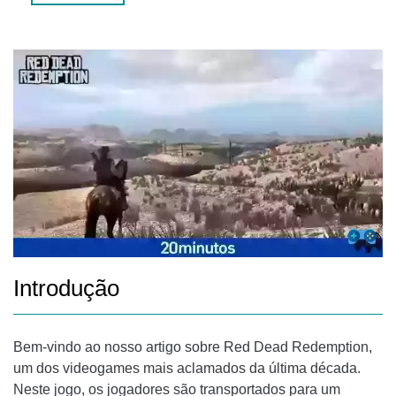
JOHN MARSTON: O PROTAGONISTA
BILL WILLIAMSON: O EX-COMPANHEIRO
DICAS E RESUMOS PRÉ-JOGO
RECOMENDAÇÃO: EXPLORE O MUNDO ABERTO
RECAPITULAÇÃO PRÉ-JOGO: A BUSCA PELA REDENÇÃO
PERGUNTAS FREQUENTES
QUANTO TEMPO LEVA PARA COMPLETAR RED DEAD
REDEMPTION?
EXISTE ALGUM MODO MULTIJOGADOR EM RED DEAD
Introdução
REDEMPTION?
CONCLUSÃO
Bem-vindo ao nosso artigo sobre Red Dead Redemption,
um dos videogames mais aclamados da última década.
Neste jogo, os jogadores são transportados para um