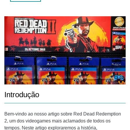
OS CRIADORES DE RED DEAD REDEMPTION 2
PROCESSO DE DESENVOLVIMENTO
PERGUNTAS FREQUENTES
1. QUANTO TEMPO LEVA PARA COMPLETAR RED DEAD
REDEMPTION 2?
2. RED DEAD REDEMPTION 2 ESTÁ DISPONÍVEL EM
TODAS AS PLATAFORMAS DE JOGOS?
CONCLUSÃO
Introdução
Bem-vindo ao nosso artigo sobre Red Dead Redemption
2, um dos videogames mais aclamados de todos os
tempos. Neste artigo exploraremos a história,