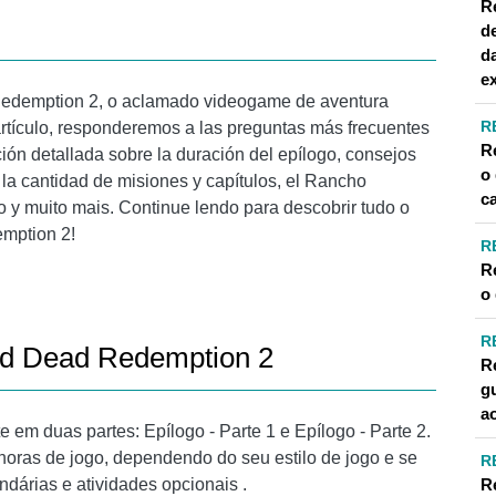
R
d
d
e
Redemption 2, o aclamado videogame de aventura
R
rtículo, responderemos a las preguntas más frecuentes
R
ón detallada sobre la duración del epílogo, consejos
o
la cantidad de misiones y capítulos, el Rancho
c
 y muito mais. Continue lendo para descobrir tudo o
mption 2!
R
R
o
R
ed Dead Redemption 2
R
gu
a
em duas partes: Epílogo - Parte 1 e Epílogo - Parte 2.
horas de jogo, dependendo do seu estilo de jogo e se
R
R
dárias e atividades opcionais .