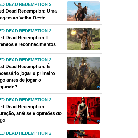
ED DEAD REDEMPTION 2
ed Dead Redemption: Uma
iagem ao Velho Oeste
ED DEAD REDEMPTION 2
ed Dead Redemption II:
rêmios e reconhecimentos
ED DEAD REDEMPTION 2
ed Dead Redemption: É
ecessário jogar o primeiro
go antes de jogar o
egundo?
ED DEAD REDEMPTION 2
ed Dead Redemption:
uração, análise e opiniões do
ogo
ED DEAD REDEMPTION 2