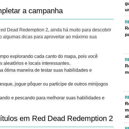
gu
ompletar a campanha
u
R
R
Red Dead Redemption 2, ainda há muito para descobrir
p
ão algumas dicas para aproveitar ao máximo sua
empo explorando cada canto do mapa, pois você
R
 aleatórios e locais interessantes.
R
a ótima maneira de testar suas habilidades e
m
pesque, jogue pôquer ou participe de outros minijogos
R
çando e pescando para melhorar suas habilidades e
R
m
a
pítulos em Red Dead Redemption 2
R