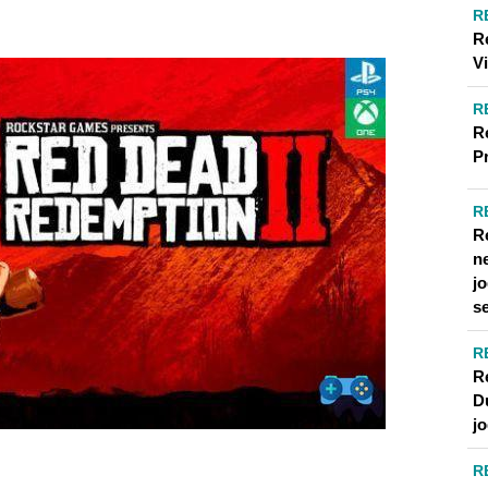
REDEMPTION 2 NA WIKIPEDIA
R
R
EMPTION 2
V
MPTION 2
R
R
P
A CAMPANHA PRINCIPAL?
R
COMPLETAR TODAS AS MISSÕES E ATIVIDADES EM RED
R
n
jo
s
R
R
D
j
R