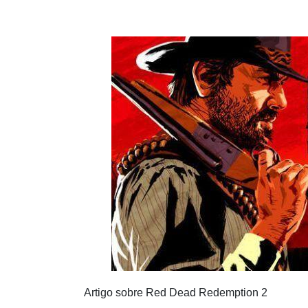
6. INFORMAÇÕES GERAIS SOBRE RED DEAD 
7. MISSÕES DISPONÍVEIS EM RED DEAD RED
8. DURAÇÃO DE UM DIA EM RED DEAD REDE
PERGUNTAS FREQUENTES (FAQS)
1. QUAL A DIFERENÇA ENTRE O EPÍLOGO E 
2. HÁ ALGUMA RECOMPENSA ESPECIAL POR 
DEAD REDEMPTION 2?
CONCLUSÃO
Artigo sobre Red Dead Redemption 2