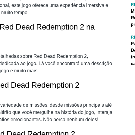
R
onal, este jogo oferece uma experiência imersiva e
M
r muito tempo.
R
p
e Red Dead Redemption 2 na
R
P
D
etalhadas sobre Red Dead Redemption 2,
t
dedicada ao jogo. Lá você encontrará uma descrição
c
ogo e muito mais.
Red Dead Redemption 2
ariedade de missões, desde missões principais até
irão que você mergulhe na história do jogo, interaja
afios emocionantes. Não perca nenhum deles!
ed Dead Redemption 2