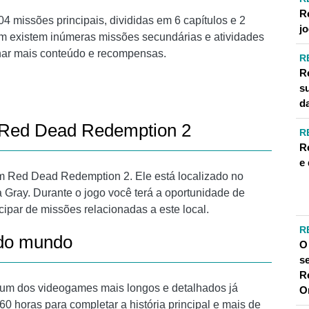
R
 missões principais, divididas em 6 capítulos e 2
jo
ém existem inúmeras missões secundárias e atividades
har mais conteúdo e recompensas.
R
R
su
d
 Red Dead Redemption 2
R
R
e
m Red Dead Redemption 2. Ele está localizado no
 Gray. Durante o jogo você terá a oportunidade de
cipar de missões relacionadas a este local.
R
 do mundo
O
s
R
um dos videogames mais longos e detalhados já
O
 horas para completar a história principal e mais de