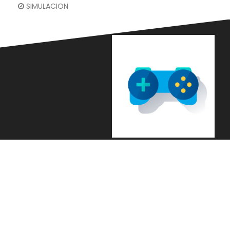
SIMULACION
Languages
it
|
fr
|
en
|
id
|
tr
|
Information About Cookies
© Copyright 2021. All Rights Reserved.