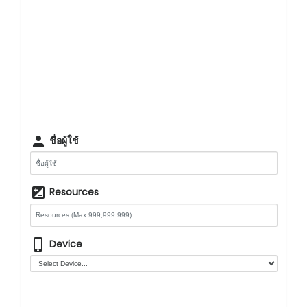
person
ชื่อผู้ใช้
iso
Resources
phone_iphone
Device