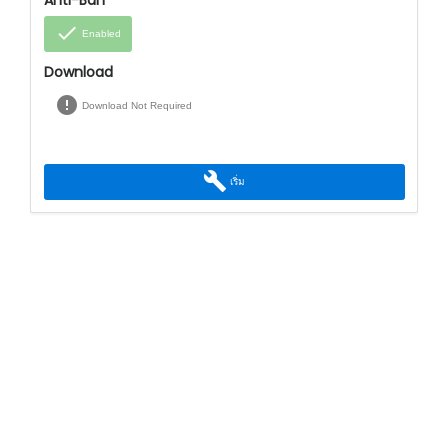
done
Enabled
Download
error
Download Not Required
build
เริ่ม