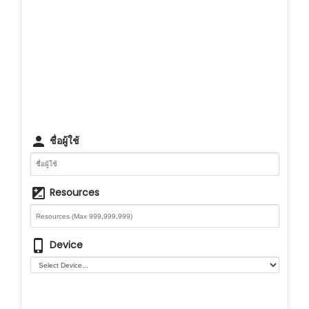
person
ชื่อผู้ใช้
iso
Resources
phone_iphone
Device