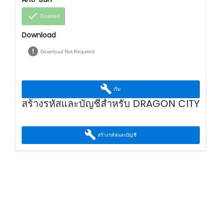
done
Enabled
Download
error
Download Not Required
build
เริ่ม
สร้างรหัสและบัญชีสำหรับ DRAGON CITY
build
สร้างรหัสและบัญชี