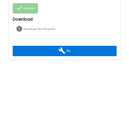
done
Enabled
Download
error
Download Not Required
build
เริ่ม