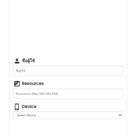
person
ชื่อผู้ใช้
iso
Resources
phone_iphone
Device