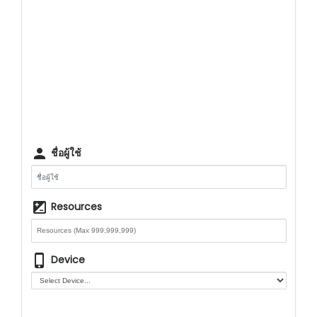
person
ชื่อผู้ใช้
iso
Resources
phone_iphone
Device