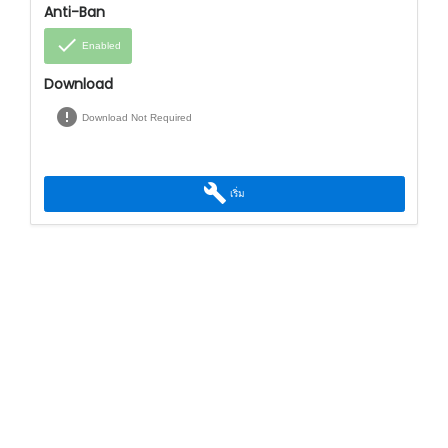
Anti-Ban
done
Enabled
Download
error
Download Not Required
build
เริ่ม