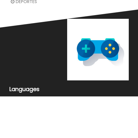
DEPORTES
Languages
es
|
pt
|
it
|
fr
|
de
|
en
|
ar
|
bg
|
id
|
sv
|
tr
|
vi
|
Information About Cookies
© Copyright 2021. All Rights Reserved.