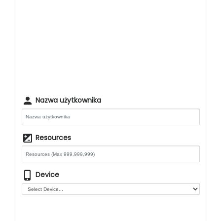
person
Nazwa użytkownika
iso
Resources
phone_iphone
Device