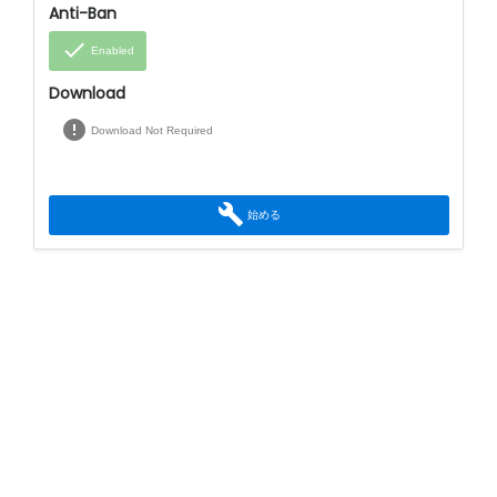
Anti-Ban
done
Enabled
Download
error
Download Not Required
build
始める