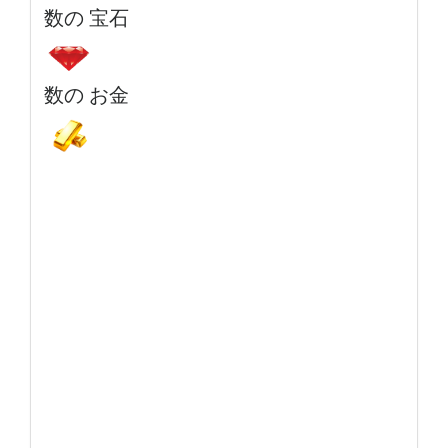
数の 宝石
数の お金