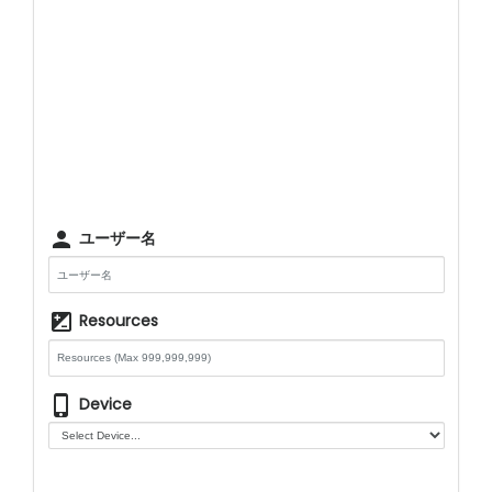
person
ユーザー名
iso
Resources
phone_iphone
Device