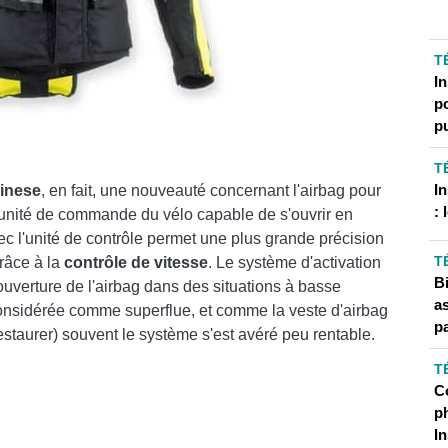
T
In
p
p
T
I
inese
, en fait, une nouveauté concernant l'airbag pour
: 
'unité de commande du vélo capable de s'ouvrir en
c l'unité de contrôle permet une plus grande précision
T
grâce à la
contrôle de vitesse
. Le système d'activation
B
l'ouverture de l'airbag dans des situations à basse
a
onsidérée comme superflue, et comme la veste d'airbag
pa
a restaurer) souvent le système s'est avéré peu rentable.
T
C
ph
I