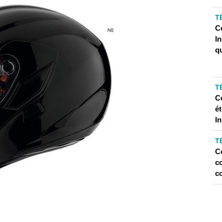
T
C
I
q
T
C
é
In
T
C
c
c