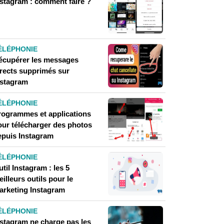
nstagram : comment faire ?
ÉLÉPHONIE
écupérer les messages
irects supprimés sur
nstagram
ÉLÉPHONIE
rogrammes et applications
our télécharger des photos
epuis Instagram
ÉLÉPHONIE
til Instagram : les 5
illeurs outils pour le
arketing Instagram
ÉLÉPHONIE
nstagram ne charge pas les