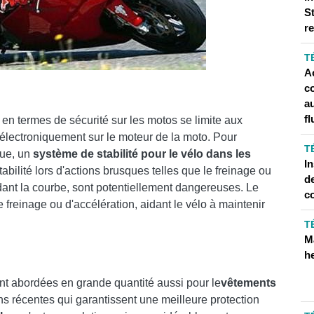
S
STAGRAM
r
T
Ac
c
a
fl
 en termes de sécurité sur les motos se limite aux
 électroniquement sur le moteur de la moto. Pour
T
que, un
système de stabilité pour le vélo dans les
I
bilité lors d'actions brusques telles que le freinage ou
de
endant la courbe, sont potentiellement dangereuses. Le
c
freinage ou d'accélération, aidant le vélo à maintenir
T
M
he
t abordées en grande quantité aussi pour le
vêtements
ns récentes qui garantissent une meilleure protection