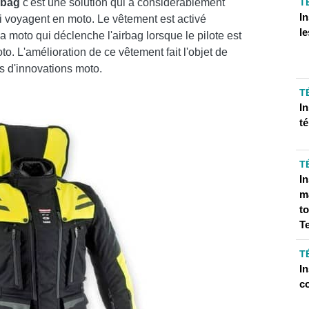
rbag
c'est une solution qui a considérablement
T
I
i voyagent en moto. Le vêtement est activé
le
moto qui déclenche l'airbag lorsque le pilote est
to. L'amélioration de ce vêtement fait l'objet de
 d'innovations moto.
T
I
té
T
I
ma
t
T
T
In
c