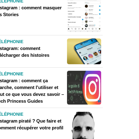
ÉLÉPHONIE
nstagram : comment masquer
s Stories
ÉLÉPHONIE
nstagram: comment
lécharger des histoires
ÉLÉPHONIE
nstagram : comment ça
rche, comment l'utiliser et
out ce que vous devez savoir –
ech Princess Guides
ÉLÉPHONIE
stagram piraté ? Que faire et
omment récupérer votre profil