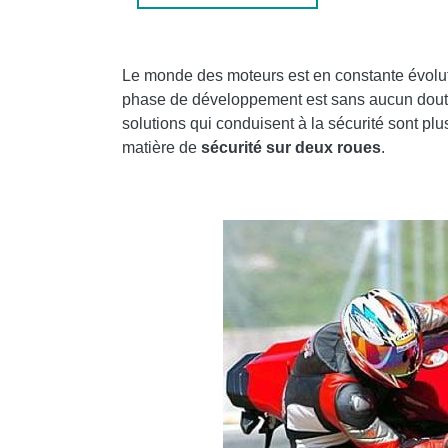
COMMENT ENREGISTRER UN INSTAGRAM EN
MEILLEURS SMARTPHONES 2022 : GUIDE D'
Le monde des moteurs est en constante évolution
AJOUTER UN COMMENTAIRE DE VESTES AIR
phase de développement est sans aucun doute c
MOTO SE RENOUVELLENT
solutions qui conduisent à la sécurité sont p
matière de
sécurité sur deux roues
.
TÉLÉPHONIE
❤️QUI SONT LES AMATEURS DE RÉALITÉ VI
QUELLES INFORMATIONS PARTAGEONS-NO
🤖 QUELS SONT LES MEILLEURS PRODUITS D
DÉCOUVREZ NOS MEILLEURS ARTICLES!
COMMENT DÉVELOPPER UNE PAGE INSTAG
COMMENT CONNAÎTRE LE NUMÉRO D'UN AP
COMMENT SUPPRIMER LES MISES À JOUR A