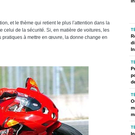
I
 DIRECT SUR VOTRE TÉLÉPHONE
ACHAT
, et le thème qui retient le plus l'attention dans la
BAG ET CASQUES TECHNOLOGIQUES, LES VÊTEMENTS
T
elui de la sécurité. Si, en matière de voitures, les
R
lus pratiques à mettre en œuvre, la donne change en
d
I
RTUELLE?
T
P
US?
p
E RÉALITÉ VIRTUELLE?
d
T
Ou
RAM
me
m
PEL ANONYME
T
UTOMATIQUES DES APPLICATIONS SUR ANDROID
I