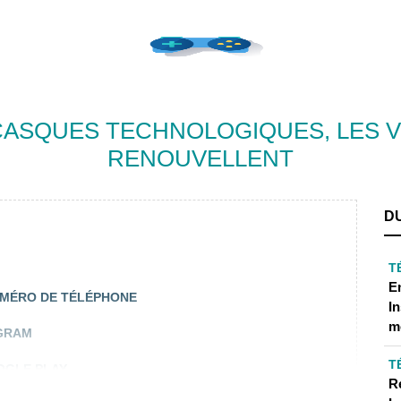
 CASQUES TECHNOLOGIQUES, LES 
RENOUVELLENT
D
T
E
UMÉRO DE TÉLÉPHONE
I
m
AGRAM
T
OGLE PLAY
R