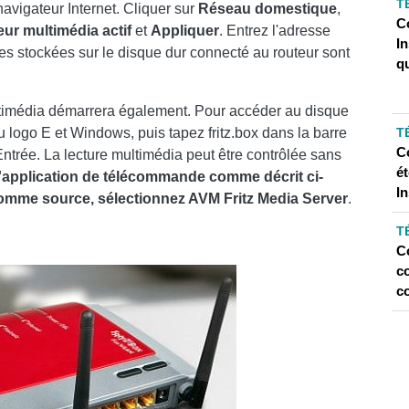
T
avigateur Internet. Cliquer sur
Réseau domestique
,
C
ur multimédia actif
et
Appliquer
. Entrez l'adresse
I
s stockées sur le disque dur connecté au routeur sont
q
ltimédia démarrera également. Pour accéder au disque
 logo E et Windows, puis tapez fritz.box dans la barre
T
C
ntrée. La lecture multimédia peut être contrôlée sans
é
 l'application de télécommande comme décrit ci-
In
comme source, sélectionnez AVM Fritz Media Server
.
T
C
c
c