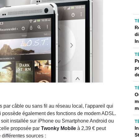
T
R
d
I
T
P
p
d
T
Ou
me
 par câble ou sans fil au réseau local, l'appareil qui
m
 qui possède également des fonctions de modem ADSL.
 soit installée sur iPhone ou Smartphone Android ou
T
I
 celle proposée par
Twonky
Mobile
à 2,39 € peut
S
e différentes sources :