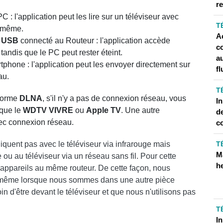
r
C : l'application peut les lire sur un téléviseur avec
T
i-même.
Ac
r
USB
connecté au Routeur : l'application accède
c
andis que le PC peut rester éteint.
a
tphone : l'application peut les envoyer directement sur
fl
au.
T
 norme
DLNA
, s'il n'y a pas de connexion réseau, vous
I
 que le
WDTV
VIVRE
ou
Apple
TV
. Une autre
de
c connexion réseau.
c
uent pas avec le téléviseur via infrarouge mais
T
M
 ou au téléviseur via un réseau sans fil. Pour cette
he
s appareils au même routeur. De cette façon, nous
ur même lorsque nous sommes dans une autre pièce
 d'être devant le téléviseur et que nous n'utilisons pas
T
I