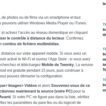
le
, de photos ou de films via un smartphone et tout
nous pouvons utiliser Windows Media Player ou iTunes.
T
I
t activez l'accès au réseau domestique en cliquant
té
er le contrôle à distance du lecteur
. Confirmez
en continu de fichiers multimédias.
T
à distance sur votre appareil mobile. Si vous avez un
I
ir activé le Wi-Fi et ouvrez l'App Store ; si vous avez
ma
t
echerchez et téléchargez
Mobile de Twonky
. La version
T
oid est gratuite pendant 15 jours, puis continuer à
n, vous pouvez démarrer la configuration.
T
In
que> Images> Vidéos
et alors
Souvenez-vous de ce
c
ctionnez maintenant la source (votre PC)
pour la
Avanti
. Si votre PC ne figure pas dans la liste, vérifiez
ifiez les paramètres du pare-feu ou du logiciel de