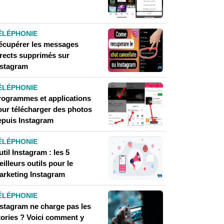
ÉLÉPHONIE
écupérer les messages
irects supprimés sur
nstagram
ÉLÉPHONIE
rogrammes et applications
our télécharger des photos
epuis Instagram
ÉLÉPHONIE
til Instagram : les 5
illeurs outils pour le
arketing Instagram
ÉLÉPHONIE
nstagram ne charge pas les
tories ? Voici comment y