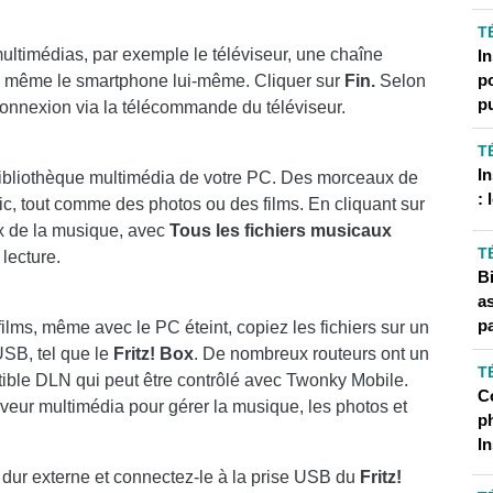
T
 multimédias, par exemple le téléviseur, une chaîne
In
p
 ou même le smartphone lui-même. Cliquer sur
Fin.
Selon
p
 connexion via la télécommande du téléviseur.
T
I
ibliothèque multimédia de votre PC. Des morceaux de
: 
c, tout comme des photos ou des films. En cliquant sur
x de la musique, avec
Tous les fichiers musicaux
T
 lecture.
B
a
pa
films, même avec le PC éteint, copiez les fichiers sur un
USB, tel que le
Fritz! Box
. De nombreux routeurs ont un
T
ible DLN qui peut être contrôlé avec Twonky Mobile.
C
veur multimédia pour gérer la musique, les photos et
ph
I
 dur externe et connectez-le à la prise USB du
Fritz!