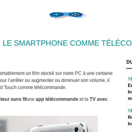
ER LE SMARTPHONE COMME TÉLÉC
D
rtablement un film stocké sur notre PC à une certaine
T
pour l'arrêter ou augmenter ou diminuer son volume, il
E
 iPod Touch comme télécommande.
I
m
teur sans fil
une
app
télécommande
et la
TV
avec
T
R
I