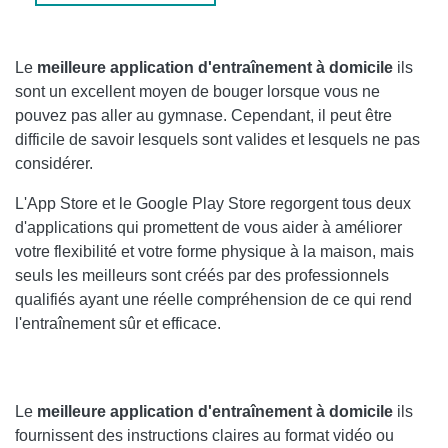
4. FITBIT COACH (WINDOWS 10, XBOX, ANDROID)
Le
meilleure application d'entraînement à domicile
ils
5. ASANA REBEL (ANDROID, IOS, APPLE WATCH, APPLE
sont un excellent moyen de bouger lorsque vous ne
TV)
pouvez pas aller au gymnase. Cependant, il peut être
AUTRES ARTICLES UTILES
difficile de savoir lesquels sont valides et lesquels ne pas
considérer.
L'App Store et le Google Play Store regorgent tous deux
d'applications qui promettent de vous aider à améliorer
votre flexibilité et votre forme physique à la maison, mais
seuls les meilleurs sont créés par des professionnels
qualifiés ayant une réelle compréhension de ce qui rend
l'entraînement sûr et efficace.
Le
meilleure application d'entraînement à domicile
ils
fournissent des instructions claires au format vidéo ou