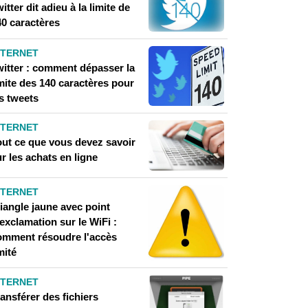
itter dit adieu à la limite de
40 caractères
NTERNET
witter : comment dépasser la
mite des 140 caractères pour
s tweets
NTERNET
out ce que vous devez savoir
r les achats en ligne
NTERNET
iangle jaune avec point
exclamation sur le WiFi :
omment résoudre l'accès
mité
NTERNET
ansférer des fichiers