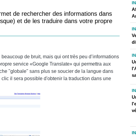
I
A
rmet de rechercher des informations dans
A
que) et de les traduire dans votre propre
I
Ve
di
I
e beaucoup de bruit, mais qui ont très peu d’informations
U
propre service «Google Translate» qui permettra aux
l'
rche "globale" sans plus se soucier de la langue dans
sa
e clic il sera possible d'obtenir la traduction dans une
I
U
l'
vé
I