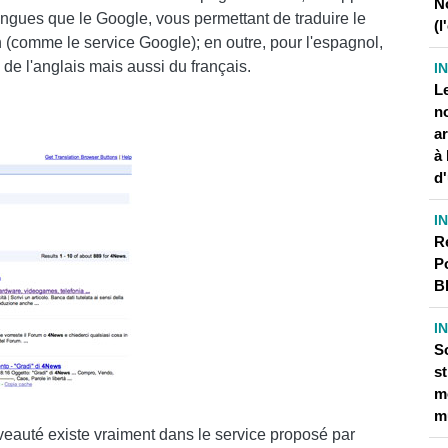
N
angues que le Google, vous permettant de traduire le
(l
n (comme le service Google); en outre, pour l'espagnol,
e de l'anglais mais aussi du français.
I
Le
no
a
à 
d
I
R
P
B
I
So
s
m
m
eauté existe vraiment dans le service proposé par