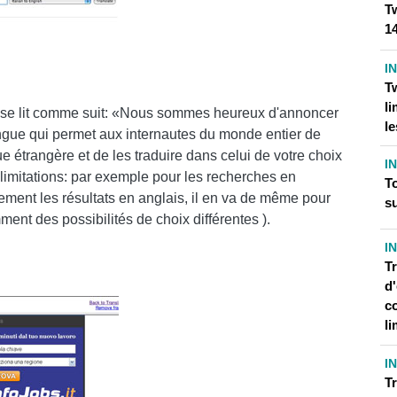
Tw
1
I
T
li
w se lit comme suit: «Nous sommes heureux d'annoncer
le
lingue qui permet aux internautes du monde entier de
e étrangère et de les traduire dans celui de votre choix
I
urs limitations: par exemple pour les recherches en
T
ement les résultats en anglais, il en va de même pour
su
ment des possibilités de choix différentes ).
I
Tr
d'
c
li
I
Tr