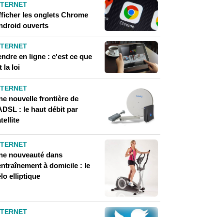
NTERNET
fficher les onglets Chrome
ndroid ouverts
NTERNET
ndre en ligne : c'est ce que
t la loi
NTERNET
ne nouvelle frontière de
ADSL : le haut débit par
tellite
NTERNET
ne nouveauté dans
entraînement à domicile : le
lo elliptique
NTERNET