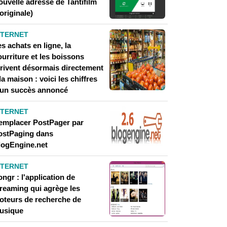
ouvelle adresse de Tantifilm
'originale)
NTERNET
s achats en ligne, la
urriture et les boissons
rrivent désormais directement
la maison : voici les chiffres
'un succès annoncé
NTERNET
emplacer PostPager par
ostPaging dans
logEngine.net
NTERNET
ngr : l'application de
treaming qui agrège les
oteurs de recherche de
usique