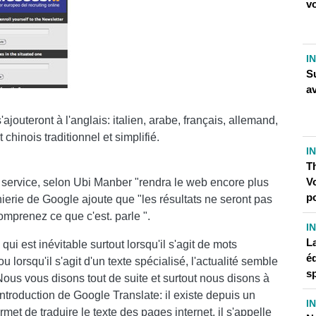
v
I
Su
a
jouteront à l'anglais: italien, arabe, français, allemand,
chinois traditionnel et simplifié.
I
T
Vo
 ce service, selon Ubi Manber "rendra le web encore plus
p
nierie de Google ajoute que "les résultats ne seront pas
omprenez ce que c'est. parle ".
I
La
qui est inévitable surtout lorsqu'il s'agit de mots
é
lorsqu'il s'agit d'un texte spécialisé, l'actualité semble
sp
Nous vous disons tout de suite et surtout nous disons à
'introduction de Google Translate: il existe depuis un
I
met de traduire le texte des pages internet, il s'appelle