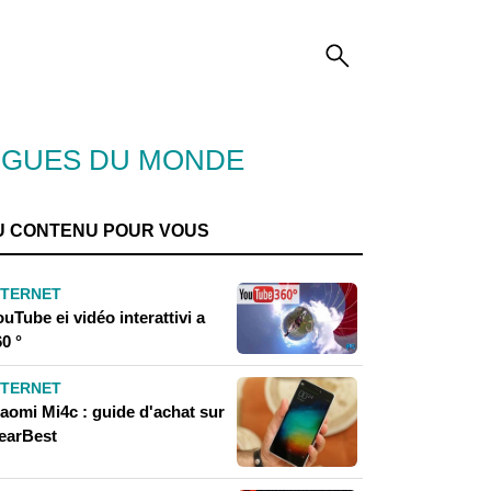
NGUES DU MONDE
U CONTENU POUR VOUS
NTERNET
uTube ei vidéo interattivi a
0 °
NTERNET
iaomi Mi4c : guide d'achat sur
earBest