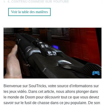
4. CONTENU CONNEXE SUR YOUTUBE
FAQ (FOIRE AUX QUESTIONS)
Voir la table des matières
1. LE FUSIL DE CHASSE DANS DOOM A-T-IL DES
AMÉLIORATIONS OU DES MODS DISPONIBLES ?
2. OÙ PUIS-JE TROUVER DES RÉPLIQUES DU FUSIL DE
CHASSE DANS DOOM ?
CONCLUSION
Bienvenue sur SoulTricks, votre source d'informations sur
les jeux vidéo. Dans cet article, nous allons plonger dans
le monde de Doom pour découvrir tout ce que vous devez
savoir sur le fusil de chasse dans ce jeu populaire. De son