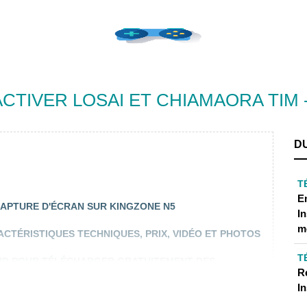
TIVER LOSAI ET CHIAMAORA TIM -
D
T
E
APTURE D'ÉCRAN SUR KINGZONE N5
I
m
RACTÉRISTIQUES TECHNIQUES, PRIX, VIDÉO ET PHOTOS
T
ID POUR TÉLÉCHARGER GRATUITEMENT DES
R
I
NS POUR LE SPORT