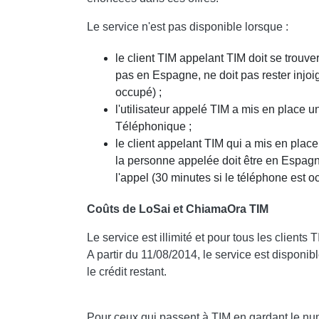
Le service n'est pas disponible lorsque :
le client TIM appelant TIM doit se trouve
pas en Espagne, ne doit pas rester injoi
occupé) ;
l'utilisateur appelé TIM a mis en place u
Téléphonique ;
le client appelant TIM qui a mis en plac
la personne appelée doit être en Espagne
l'appel (30 minutes si le téléphone est o
Coûts de LoSai et ChiamaOra TIM
Le service est illimité et pour tous les clien
A partir du 11/08/2014, le service est disponi
le crédit restant.
Pour ceux qui passent à TIM en gardant le num