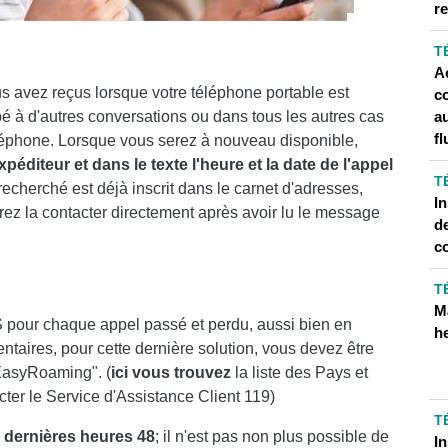
r
T
Ac
s avez reçus lorsque votre téléphone portable est
c
pé à d'autres conversations ou dans tous les autres cas
a
fl
téléphone. Lorsque vous serez à nouveau disponible,
éditeur et dans le texte l'heure et la date de l'appel
T
recherché est déjà inscrit dans le carnet d'adresses,
I
ez la contacter directement après avoir lu le message
de
c
T
M
 pour chaque appel passé et perdu, aussi bien en
he
ntaires, pour cette dernière solution, vous devez être
"EasyRoaming". (
ici vous trouvez
la liste des Pays et
cter le Service d'Assistance Client 119)
T
à
dernières heures 48
; il n'est pas non plus possible de
I