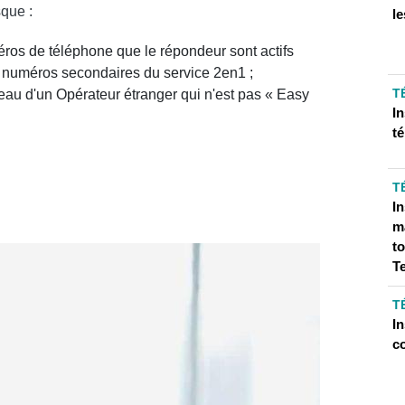
sque :
le
méros de téléphone que le répondeur sont actifs
 des numéros secondaires du service 2en1 ;
T
 réseau d'un Opérateur étranger qui n'est pas « Easy
I
té
T
I
ma
t
T
T
In
c