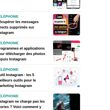
ÉLÉPHONIE
écupérer les messages
irects supprimés sur
nstagram
ÉLÉPHONIE
rogrammes et applications
our télécharger des photos
epuis Instagram
ÉLÉPHONIE
til Instagram : les 5
illeurs outils pour le
arketing Instagram
ÉLÉPHONIE
nstagram ne charge pas les
tories ? Voici comment y