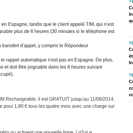
T
C
I
q
r en Espagne, tandis que le client appelé TIM, qui n'est
gnable plus de 6 heures (30 minutes si le téléphone est
T
n transfert d'appel, y compris le Répondeur
C
é
e le rappel automatique n'est pas en Espagne. De plus,
In
 et doit être joignable dans les 6 heures suivant
ccupé).
T
C
c
c
ts TIM Rechargeable, il est GRATUIT jusqu'au 11/08/2014.
ble pour 1,90 € tous les quatre mois avec une charge sur
éro ou activent une nouvelle ligne, LoSai e