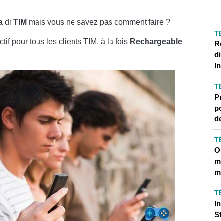
CCID)
a
di
TIM
mais vous ne savez pas comment faire ?
T
ACTIVER LOSAI ET CHIAMAORA TIM - ITER ET COÛTS
tif pour tous les clients TIM, à la fois
Rechargeable
R
d
I
RTUELLE?
T
P
US?
p
E RÉALITÉ VIRTUELLE?
d
T
Ou
RAM
me
m
PEL ANONYME
T
UTOMATIQUES DES APPLICATIONS SUR ANDROID
I
S
STAGRAM