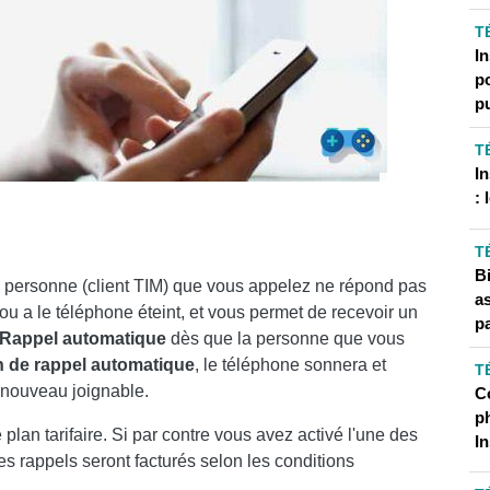
T
In
p
p
T
I
: 
T
B
a personne (client TIM) que vous appelez ne répond pas
a
ou a le téléphone éteint, et vous permet de recevoir un
pa
Rappel automatique
dès que la personne que vous
 de rappel automatique
, le téléphone sonnera et
T
 nouveau joignable.
C
ph
plan tarifaire. Si par contre vous avez activé l'une des
I
es rappels seront facturés selon les conditions