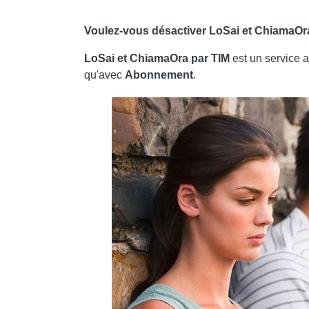
COMMENT VOIR LE NUMÉRO DE SÉRIE SIM (I
Voulez-vous désactiver
LoSai et ChiamaOr
AJOUTER UN COMMENTAIRE DE COMMENT DÉS
LoSai et ChiamaOra par TIM
est un service ac
qu'avec
Abonnement
.
TÉLÉPHONIE
❤️QUI SONT LES AMATEURS DE RÉALITÉ VI
QUELLES INFORMATIONS PARTAGEONS-NO
🤖 QUELS SONT LES MEILLEURS PRODUITS D
DÉCOUVREZ NOS MEILLEURS ARTICLES!
COMMENT DÉVELOPPER UNE PAGE INSTAG
COMMENT CONNAÎTRE LE NUMÉRO D'UN AP
COMMENT SUPPRIMER LES MISES À JOUR A
COMMENT PRENDRE DES PHOTOS POUR IN