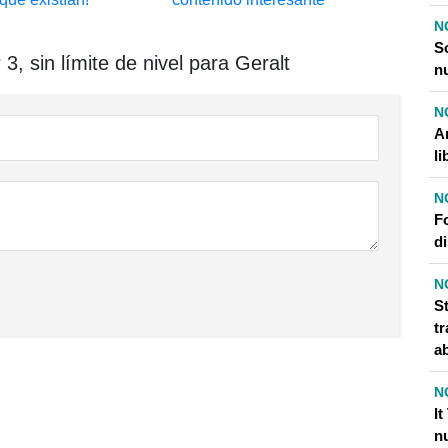
N
S
, sin límite de nivel para Geralt
nu
N
A
li
N
F
d
N
S
t
ab
N
I
nu