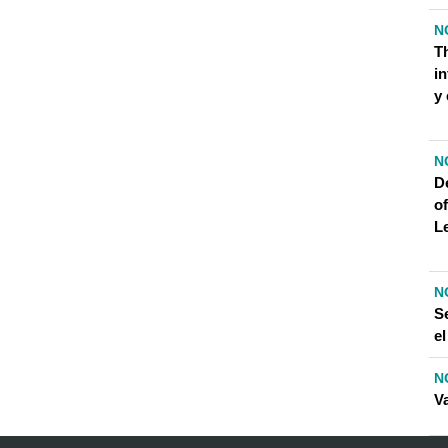
N
Th
i
y 
N
D
of
L
N
S
el
N
Va