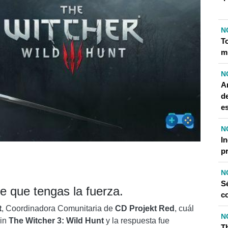
N
T
m
N
A
d
e
N
I
p
N
Sé
e que tengas la fuerza.
c
t
, Coordinadora Comunitaria de
CD Projekt Red
, cuál
N
in
The Witcher 3: Wild Hunt
y la respuesta fue
Th