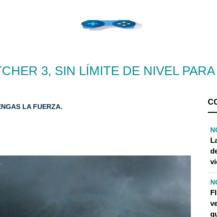
CHER 3, SIN LÍMITE DE NIVEL PAR
C
ENGAS LA FUERZA.
N
L
d
v
N
FI
v
q