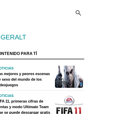
A GERALT
ONTENIDO PARA TÍ
OTICIAS
as mejores y peores escenas
e sexo del mundo de los
ideojuegos
OTICIAS
FA 11, primeras cifras de
entas y modo Ultimate Team
ue se puede descargar gratis