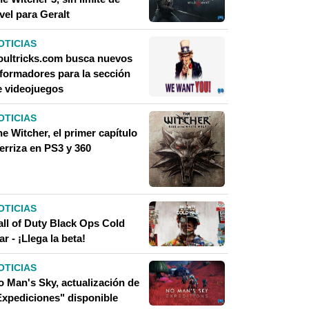
vel para Geralt
OTICIAS
oultricks.com busca nuevos
nformadores para la sección
e videojuegos
OTICIAS
e Witcher, el primer capítulo
erriza en PS3 y 360
OTICIAS
all of Duty Black Ops Cold
r - ¡Llega la beta!
OTICIAS
o Man's Sky, actualización de
Expediciones" disponible