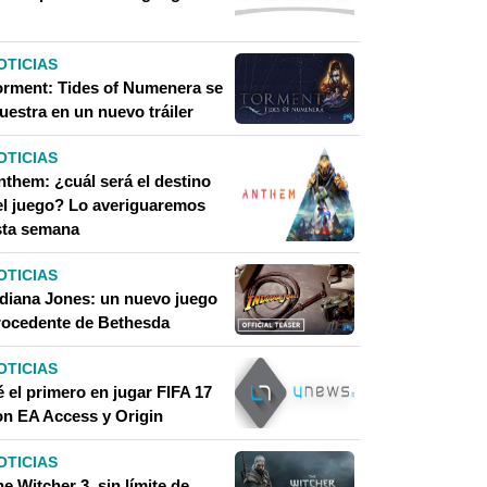
OTICIAS
orment: Tides of Numenera se
uestra en un nuevo tráiler
OTICIAS
nthem: ¿cuál será el destino
el juego? Lo averiguaremos
sta semana
OTICIAS
ndiana Jones: un nuevo juego
rocedente de Bethesda
OTICIAS
 el primero en jugar FIFA 17
on EA Access y Origin
OTICIAS
e Witcher 3, sin límite de