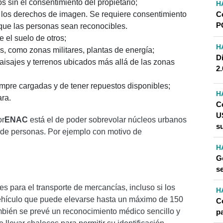
 sin el consentimiento del propietario;
H
 los derechos de imagen. Se requiere consentimiento
C
PC
que las personas sean reconocibles.
e el suelo de otros;
H
, como zonas militares, plantas de energía;
D
isajes y terrenos ubicados más allá de las zonas
2
mpre cargadas y de tener repuestos disponibles;
H
ara.
C
U
or
ENAC
está el de poder sobrevolar núcleos urbanos
s
 de personas. Por ejemplo con motivo de
H
G
s
es para el transporte de mercancías, incluso si los
H
ehículo que puede elevarse hasta un máximo de 150
C
también se prevé un reconocimiento médico sencillo y
p