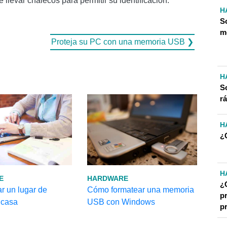
e llevar chalecos para permitir su identificación.
H
So
m
Proteja su PC con una memoria USB ❯
H
S
r
H
¿
H
E
HARDWARE
¿C
r un lugar de
Cómo formatear una memoria
p
 casa
USB con Windows
p