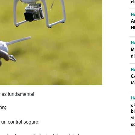
e
H
A
H
H
M
d
H
Có
tá
al es fundamental:
H
¿
ón;
bl
s
 un control seguro;
s