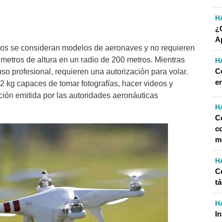
H
¿
A
tivos se consideran modelos de aeronaves y no requieren
metros de altura en un radio de 200 metros. Mientras
H
C
so profesional, requieren una autorización para volar.
e
 kg capaces de tomar fotografías, hacer videos y
ción emitida por las autoridades aeronáuticas
H
C
co
m
H
C
tá
H
I