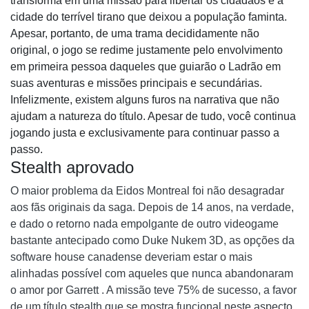
transforma em uma missão para libertar os cidadãos e a
cidade do terrível tirano que deixou a população faminta.
Apesar, portanto, de uma trama decididamente não
original, o jogo se redime justamente pelo envolvimento
em primeira pessoa daqueles que guiarão o Ladrão em
suas aventuras e missões principais e secundárias.
Infelizmente, existem alguns furos na narrativa que não
ajudam a natureza do título. Apesar de tudo, você continua
jogando justa e exclusivamente para continuar passo a
passo.
Stealth aprovado
O maior problema da Eidos Montreal foi não desagradar
aos fãs originais da saga. Depois de 14 anos, na verdade,
e dado o retorno nada empolgante de outro videogame
bastante antecipado como Duke Nukem 3D, as opções da
software house canadense deveriam estar o mais
alinhadas possível com aqueles que nunca abandonaram
o amor por Garrett . A missão teve 75% de sucesso, a favor
de um título stealth que se mostra funcional neste aspecto.