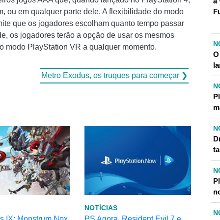
a
fim, ou em qualquer parte dele. A flexibilidade do modo
F
rmite que os jogadores escolham quanto tempo passar
de, os jogadores terão a opção de usar os mesmos
N
no modo PlayStation VR a qualquer momento.
O
l
Metro Exodus, os truques para começar ❯
N
P
m
N
D
t
N
Pl
n
NOTÍCIAS
N
s IX: Monstrum Nox
PS Agora, Resident Evil 7 e