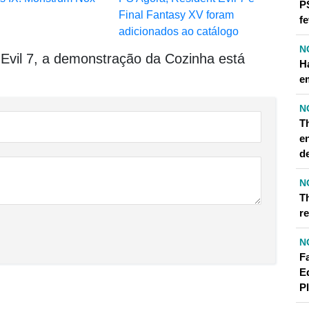
P
Final Fantasy XV foram
fe
adicionados ao catálogo
N
Evil 7, a demonstração da Cozinha está
H
e
N
T
e
d
N
T
r
N
F
E
P