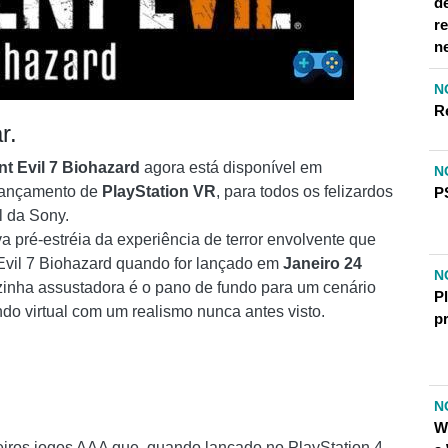
d
r
n
N
R
r.
t Evil 7 Biohazard
agora está disponível em
N
 lançamento de
PlayStation VR
, para todos os felizardos
P
al da Sony.
pré-estréia da experiência de terror envolvente que
Evil 7 Biohazard quando for lançado em
Janeiro 24
N
zinha assustadora é o pano de fundo para um cenário
Pl
do virtual com um realismo nunca antes visto.
p
N
W
iros jogos AAA que, quando lançado no PlayStation 4,