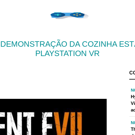
 A DEMONSTRAÇÃO DA COZINHA EST
PLAYSTATION VR
C
N
H
Vi
ao
N
T