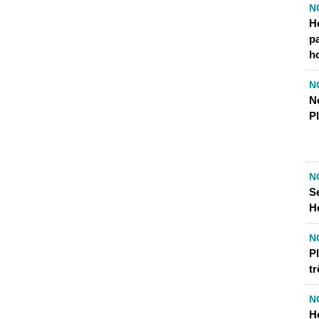
N
H
p
h
N
N
P
N
S
H
N
P
tr
N
H