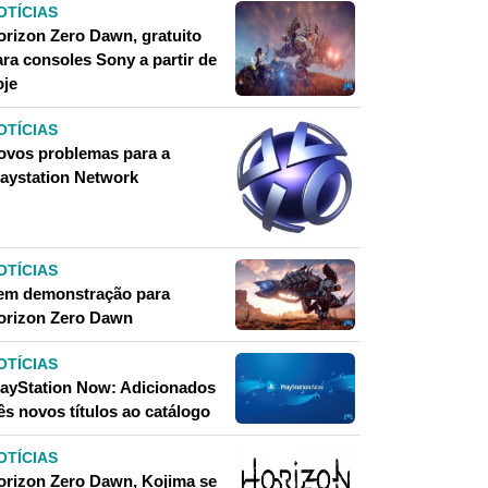
OTÍCIAS
orizon Zero Dawn, gratuito
ara consoles Sony a partir de
oje
OTÍCIAS
ovos problemas para a
laystation Network
OTÍCIAS
em demonstração para
orizon Zero Dawn
OTÍCIAS
layStation Now: Adicionados
ês novos títulos ao catálogo
OTÍCIAS
orizon Zero Dawn, Kojima se