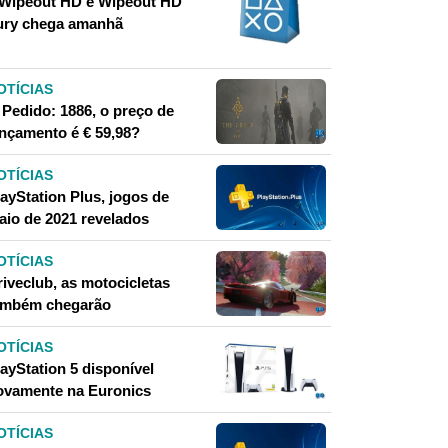
 Wipeout HD e Wipeout HD
ury chega amanhã
OTÍCIAS
 Pedido: 1886, o preço de
ançamento é € 59,98?
OTÍCIAS
layStation Plus, jogos de
aio de 2021 revelados
OTÍCIAS
riveclub, as motocicletas
ambém chegarão
OTÍCIAS
ayStation 5 disponível
ovamente na Euronics
OTÍCIAS