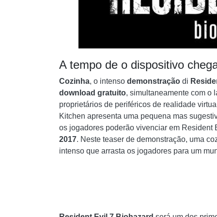
A tempo de o dispositivo chega
Cozinha
, o intenso
demonstração
di
Residen
download gratuito
, simultaneamente com o
proprietários de periféricos de realidade virtu
Kitchen apresenta uma pequena mas sugestiva 
os jogadores poderão vivenciar em Resident 
2017
. Neste teaser de demonstração, uma co
intenso que arrasta os jogadores para um mun
Resident Evil 7 Biohazard
será um dos prime