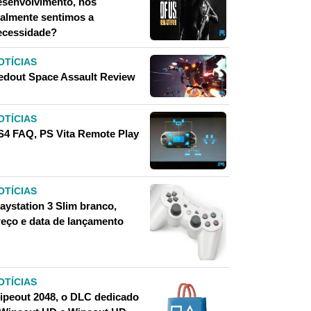
esenvolvimento, nós
ealmente sentimos a
ecessidade?
OTÍCIAS
edout Space Assault Review
OTÍCIAS
S4 FAQ, PS Vita Remote Play
OTÍCIAS
aystation 3 Slim branco,
reço e data de lançamento
OTÍCIAS
ipeout 2048, o DLC dedicado