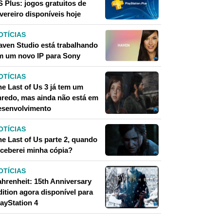
S Plus: jogos gratuitos de
vereiro disponíveis hoje
OTÍCIAS
aven Studio está trabalhando
m um novo IP para Sony
OTÍCIAS
he Last of Us 3 já tem um
nredo, mas ainda não está em
esenvolvimento
OTÍCIAS
he Last of Us parte 2, quando
eceberei minha cópia?
OTÍCIAS
ahrenheit: 15th Anniversary
dition agora disponível para
layStation 4