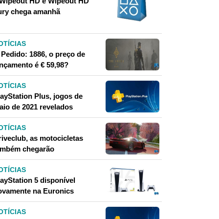
 Wipeout HD e Wipeout HD
ury chega amanhã
OTÍCIAS
 Pedido: 1886, o preço de
ançamento é € 59,98?
OTÍCIAS
layStation Plus, jogos de
aio de 2021 revelados
OTÍCIAS
riveclub, as motocicletas
ambém chegarão
OTÍCIAS
ayStation 5 disponível
ovamente na Euronics
OTÍCIAS