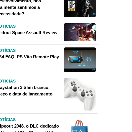
esenvolvimento, nós
ealmente sentimos a
ecessidade?
OTÍCIAS
edout Space Assault Review
OTÍCIAS
S4 FAQ, PS Vita Remote Play
OTÍCIAS
aystation 3 Slim branco,
reço e data de lançamento
OTÍCIAS
ipeout 2048, o DLC dedicado