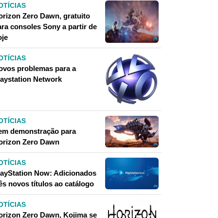
OTÍCIAS
orizon Zero Dawn, gratuito
ara consoles Sony a partir de
oje
OTÍCIAS
ovos problemas para a
laystation Network
OTÍCIAS
em demonstração para
orizon Zero Dawn
OTÍCIAS
layStation Now: Adicionados
ês novos títulos ao catálogo
OTÍCIAS
orizon Zero Dawn, Kojima se