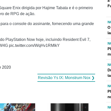
a
F
Square Enix dirigida por Hajime Tabata e é o primeiro
nero de RPG de ação.
N
e para o console do assinante, fornecendo uma grande
O
l
o PlayStation Now hoje, incluindo Resident Evil 7,
N
s9W4G pic.twitter.com/WqHv1RMlkY
P
m
N
e 2020
D
t
Revisão Ys IX: Monstrum Nox ❯
N
Pl
n
N