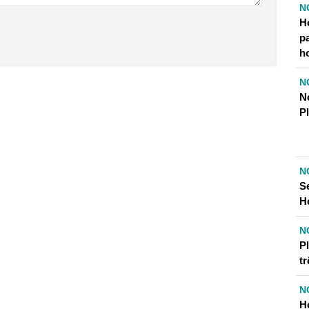
N
H
p
h
N
N
P
N
S
H
N
P
tr
N
H