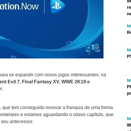
d
r
n
N
R
N
P
para se expandir com novos jogos interessantes: na
N
ent Evil 7, Final Fantasy XV, WWE 2K19 e
Pl
l.
p
 7, que tem conseguido renovar a franquia de uma forma
estelares e estamos aguardando o oitavo capítulo, que
N
 seu antecessor.
W