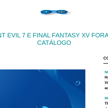
T EVIL 7 E FINAL FANTASY XV FO
CATÁLOGO
C
N
H
Vi
ao
N
T