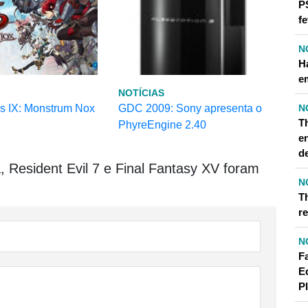
P
fe
N
H
e
NOTÍCIAS
s IX: Monstrum Nox
GDC 2009: Sony apresenta o
N
T
PhyreEngine 2.40
e
d
 Resident Evil 7 e Final Fantasy XV foram
N
T
r
N
F
E
P