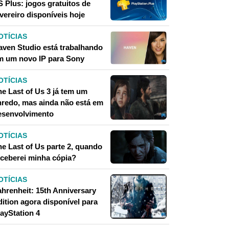
S Plus: jogos gratuitos de
vereiro disponíveis hoje
OTÍCIAS
aven Studio está trabalhando
m um novo IP para Sony
OTÍCIAS
he Last of Us 3 já tem um
nredo, mas ainda não está em
esenvolvimento
OTÍCIAS
he Last of Us parte 2, quando
eceberei minha cópia?
OTÍCIAS
ahrenheit: 15th Anniversary
dition agora disponível para
layStation 4