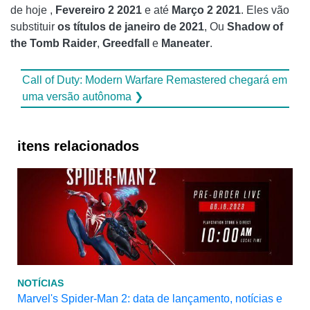
de hoje ,
Fevereiro 2 2021
e até
Março 2 2021
. Eles vão
substituir
os títulos de janeiro de 2021
, Ou
Shadow of
the Tomb Raider
,
Greedfall
e
Maneater
.
Call of Duty: Modern Warfare Remastered chegará em
uma versão autônoma ❯
itens relacionados
NOTÍCIAS
Marvel's Spider-Man 2: data de lançamento, notícias e