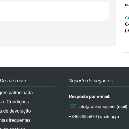
c
C
C
(
 De Interesse
Suporte de negócios:
gem patrocinada
Resposta por e-mail:
s e Condições
info@ranksmap.net
(mail)
ca de devolução
+34654965870 (whatsapp)
tas frequentes