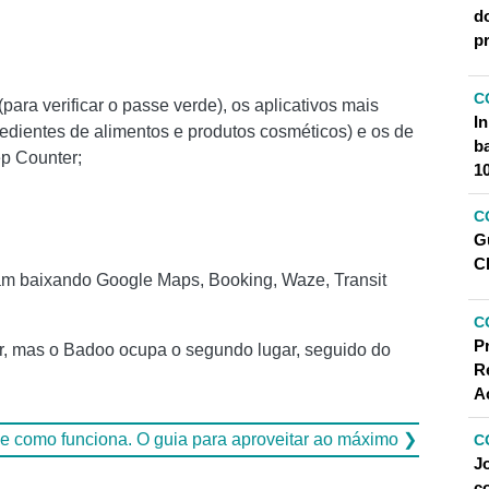
d
p
C
(para verificar o passe verde), os aplicativos mais
In
redientes de alimentos e produtos cosméticos) e os de
b
ep Counter;
1
C
G
C
nuam baixando Google Maps, Booking, Waze, Transit
C
P
r, mas o Badoo ocupa o segundo lugar, seguido do
R
A
 e como funciona. O guia para aproveitar ao máximo ❯
C
J
c