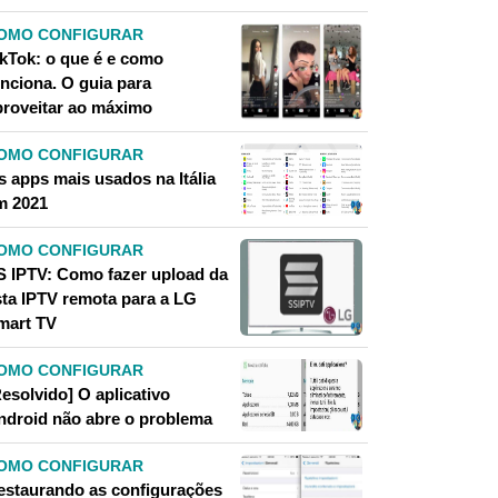
OMO CONFIGURAR
ikTok: o que é e como
unciona. O guia para
proveitar ao máximo
OMO CONFIGURAR
 apps mais usados ​​na Itália
m 2021
OMO CONFIGURAR
S IPTV: Como fazer upload da
ista IPTV remota para a LG
mart TV
OMO CONFIGURAR
esolvido] O aplicativo
ndroid não abre o problema
OMO CONFIGURAR
estaurando as configurações