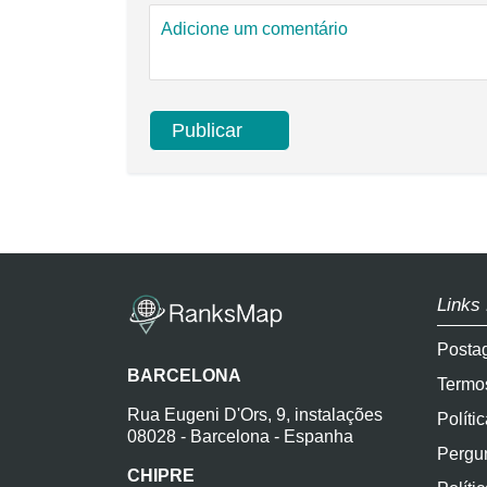
Links
Posta
BARCELONA
Termo
Rua Eugeni D'Ors, 9, instalações
Políti
08028 - Barcelona - Espanha
Pergun
CHIPRE