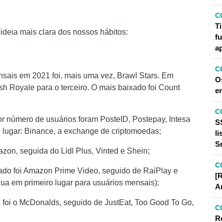
C
T
 ideia mais clara dos nossos hábitos:
f
a
C
nsais em 2021 foi, mais uma vez, Brawl Stars. Em
Os
sh Royale para o terceiro. O mais baixado foi Count
e
C
ior número de usuários foram PosteID, Postepay, Intesa
S
ugar: Binance, a exchange de criptomoedas;
l
S
mazon, seguida do Lidl Plus, Vinted e Shein;
C
ado foi Amazon Prime Video, seguido de RaiPlay e
[R
nua em primeiro lugar para usuários mensais);
A
s foi o McDonalds, seguido de JustEat, Too Good To Go,
C
R