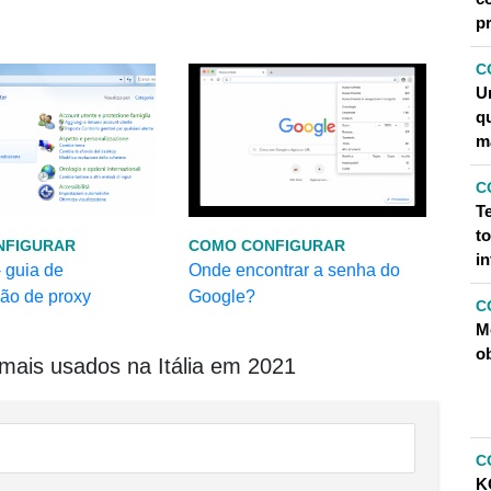
p
C
U
q
m
C
T
t
NFIGURAR
COMO CONFIGURAR
in
 guia de
Onde encontrar a senha do
ção de proxy
Google?
C
M
o
ais usados ​​na Itália em 2021
C
K