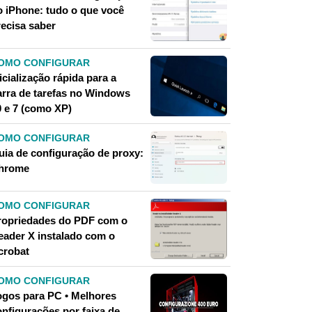
o iPhone: tudo o que você
recisa saber
OMO CONFIGURAR
icialização rápida para a
arra de tarefas no Windows
0 e 7 (como XP)
OMO CONFIGURAR
uia de configuração de proxy:
hrome
OMO CONFIGURAR
ropriedades do PDF com o
eader X instalado com o
crobat
OMO CONFIGURAR
ogos para PC • Melhores
onfigurações por faixa de