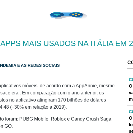
APPS MAIS USADOS ​​NA ITÁLIA EM 
C
NDEMIA E AS REDES SOCIAIS
C
aplicativos móveis, de acordo com a AppAnnie, mesmo
O
v
sacelerar. Em comparação com o ano anterior, os
m
tos no aplicativo atingiram 170 bilhões de dólares
 4,48 (+30% em relação a 2019).
C
O
do foram: PUBG Mobile, Roblox e Candy Crush Saga.
l
on GO.
s