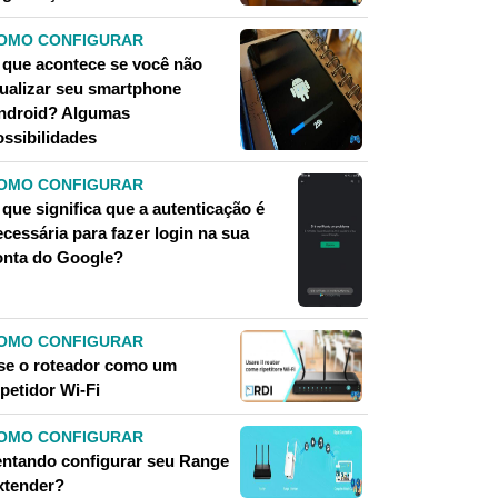
OMO CONFIGURAR
 que acontece se você não
tualizar seu smartphone
ndroid? Algumas
ossibilidades
OMO CONFIGURAR
que significa que a autenticação é
cessária para fazer login na sua
onta do Google?
OMO CONFIGURAR
se o roteador como um
petidor Wi-Fi
OMO CONFIGURAR
entando configurar seu Range
xtender?