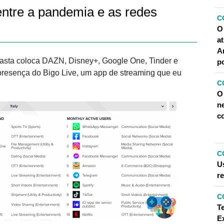
 entre a pandemia e as redes
C
O
a
A
asta coloca DAZN, Disney+, Google One, Tinder e
p
a presença do Bigo Live, um app de streaming que eu
C
O 
ne
c
C
U
re
C
T
E