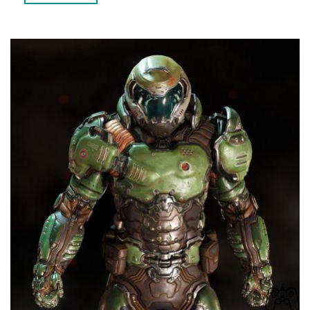
A REVELAÇÃO DA IDENTIDADE DO DOOM SLAYER, DE
JOHN ROMERO
A HISTÓRIA COMPLETA DO DOOM SLAYER
O LEGADO DO DOOM SLAYER
PERGUNTAS FREQUENTES (FAQS)
1. QUAL É A DIFERENÇA ENTRE O DOOM SLAYER E O
DOOMGUY?
2. ONDE POSSO ENCONTRAR MAIS INFORMAÇÕES
SOBRE A HISTÓRIA DO DOOM SLAYER EM ESPANHOL?
CONCLUSÃO