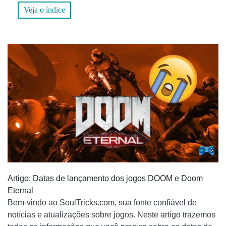
INTERRUPTOR
Veja o índice
MIGHTY DOOM: DATA DE LANÇAMENTO, REGISTRO
ANTECIPADO E RECURSOS
DATA DE LANÇAMENTO
INSCRIÇÃO ANTECIPADA
RECURSOS EM DESTAQUE
HAVERÁ UMA VERSÃO MÓVEL DO DOOM?
PERGUNTAS FREQUENTES
1. QUAL É A DIFERENÇA ENTRE DOOM E DOOM
ETERNAL?
Artigo: Datas de lançamento dos jogos DOOM e Doom
Eternal
2. QUAL É O PRÓXIMO PROJETO DOS
Bem-vindo ao SoulTricks.com, sua fonte confiável de
DESENVOLVEDORES DO DOOM?
notícias e atualizações sobre jogos. Neste artigo trazemos