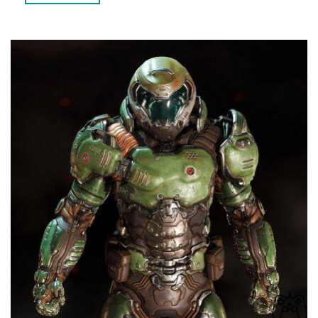
PERGUNTAS FREQUENTES
1. QUAL É A HISTÓRIA POR TRÁS DA ARMADURA DO DR.
DOOM?
2. QUAL É A DIFERENÇA ENTRE A ARMADURA DO DR.
DOOM NOS QUADRINHOS E NO JOGO DOOM ETERNAL?
CONCLUSÃO