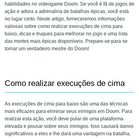
habilidades no videogame Doom. Se você é fã de jogos de
1. QUAL É A MELHOR PLATAFORMA PARA JOGAR DOOM?
ação e adora a adrenalina de batalhas épicas, você está
no lugar certo. Neste artigo, forneceremos informações
2. EXISTEM MODS PARA DOOM?
valiosas sobre como realizar execuções de cima para
baixo, dicas e truques para melhorar no jogo e uma lista
CONCLUSÃO
das mortes mais épicas disponíveis. Prepare-se para se
tornar um verdadeiro mestre do Doom!
Como realizar execuções de cima
As execuções de cima para baixo são uma das técnicas
mais eficazes para eliminar seus inimigos em Doom. Para
realizar esta ação, você deve pular de uma plataforma
elevada e pousar sobre seus inimigos. Isso causará danos
significativos a eles e lhe dará uma vantagem na batalha.