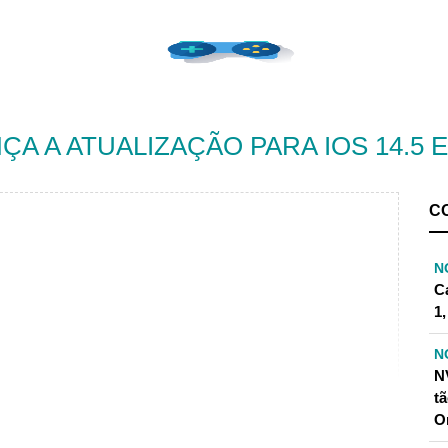
ÇA A ATUALIZAÇÃO PARA IOS 14.5 E
C
N
C
1
N
N
t
O