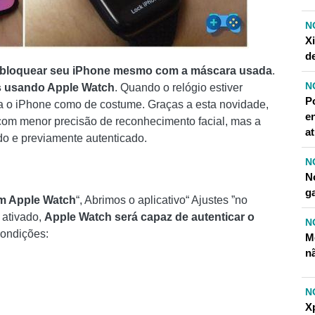
N
X
de
esbloquear seu iPhone mesmo com a máscara usada
.
N
 usando Apple Watch
. Quando o relógio estiver
P
a o iPhone como de costume. Graças a esta novidade,
e
om menor precisão de reconhecimento facial, mas a
a
o e previamente autenticado.
N
N
g
m Apple Watch
“, Abrimos o aplicativo“ Ajustes ”no
 ativado,
Apple Watch será capaz de autenticar o
N
condições:
M
n
N
Xp