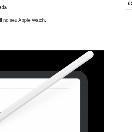
d
ada
l
no seu Apple Watch.