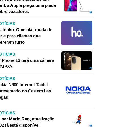
bril, a Apple prega uma piada
obre vazadores
OTÍCIAS
u tenho. O celular muda de
rie para clientes que
ofreram furto
OTÍCIAS
 iPhone 13 terá uma câmera
8MPX?
OTÍCIAS
okia N800 Internet Tablet
presentado no Ces em Las
egas
OTÍCIAS
uper Mario Run, atualização
02 já está disponível