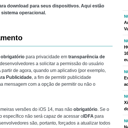
para download para seus dispositivos. Aqui estão
 sistema operacional.
N
A
V
eamento
N
H
16
o
obrigatório
para privacidade em
transparência de
e
 desenvolvedores a solicitar a permissão do usuário
A partir de agora, quando um aplicativo (por exemplo,
N
ara Publicidade
, a fim de permitir publicidade
E
a
ma mensagem com a opção de permitir ou não o
N
Xi
d
rimeiras versões do iOS 14, mas não
obrigatório
. Se o
vo específico não será capaz de acessar o
IDFA
para
N
envolvedores são, portanto, forçados a atualizar todos
N