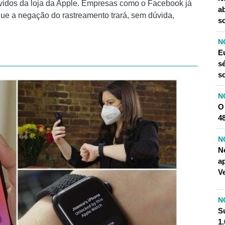
ovidos da loja da Apple. Empresas como o Facebook já
a
que a negação do rastreamento trará, sem dúvida,
s
N
E
sé
s
N
O
4
N
N
a
V
N
S
1.