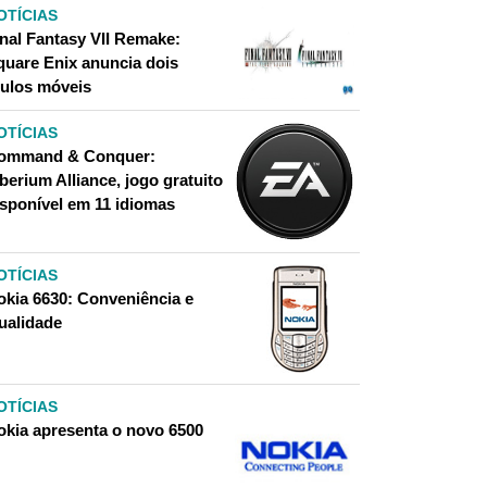
OTÍCIAS
inal Fantasy VII Remake:
quare Enix anuncia dois
tulos móveis
OTÍCIAS
ommand & Conquer:
berium Alliance, jogo gratuito
isponível em 11 idiomas
OTÍCIAS
okia 6630: Conveniência e
ualidade
OTÍCIAS
okia apresenta o novo 6500