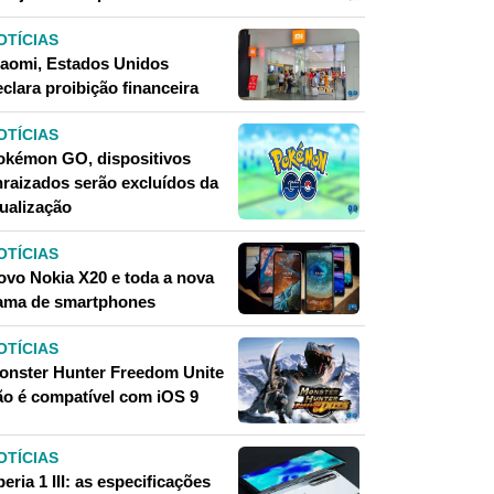
OTÍCIAS
iaomi, Estados Unidos
clara proibição financeira
OTÍCIAS
okémon GO, dispositivos
nraizados serão excluídos da
tualização
OTÍCIAS
ovo Nokia X20 e toda a nova
ama de smartphones
OTÍCIAS
onster Hunter Freedom Unite
ão é compatível com iOS 9
OTÍCIAS
eria 1 III: as especificações