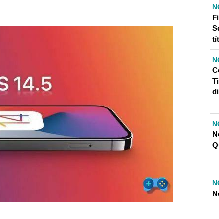
N
F
S
tí
N
C
Ti
d
N
N
Q
N
N