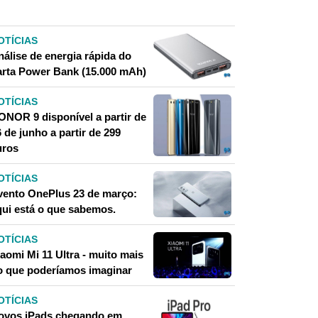
OTÍCIAS
nálise de energia rápida do
arta Power Bank (15.000 mAh)
OTÍCIAS
ONOR 9 disponível a partir de
 de junho a partir de 299
uros
OTÍCIAS
vento OnePlus 23 de março:
qui está o que sabemos.
OTÍCIAS
aomi Mi 11 Ultra - muito mais
o que poderíamos imaginar
OTÍCIAS
ovos iPads chegando em