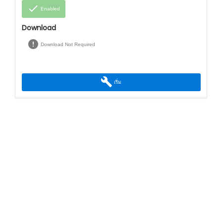
done
Enabled
Download
error
Download Not Required
build
เริ่ม