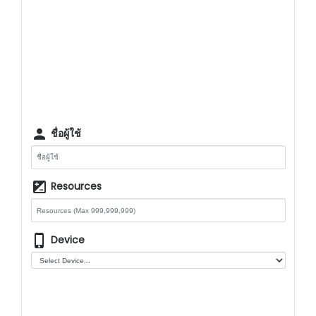
person
ชื่อผู้ใช้
iso
Resources
phone_iphone
Device