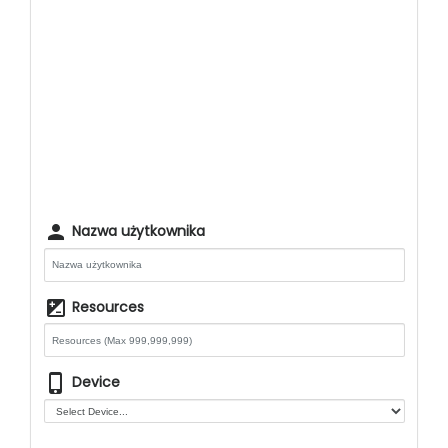
person
Nazwa użytkownika
iso
Resources
phone_iphone
Device