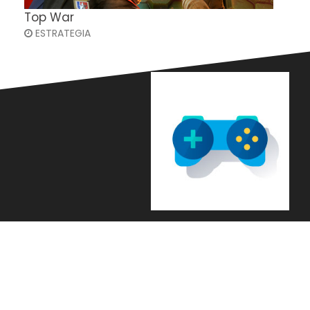
Top War
ESTRATEGIA
Languages
es
|
pt
|
it
|
fr
|
en
|
ro
|
Information About Cookies
© Copyright 2021. All Rights Reserved.