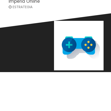
Imperia Online
ESTRATEGIA
Languages
es
|
pt
|
it
|
fr
|
en
|
ar
|
zh
|
ru
|
sv
|
th
|
tr
|
vi
|
Information About Cookies
© Copyright 2021. All Rights Reserved.