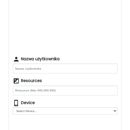
person
Nazwa użytkownika
iso
Resources
phone_iphone
Device