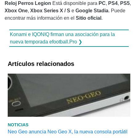
Reloj Perros Legion
Está disponible para
PC
,
PS4
,
PS5
,
Xbox One
,
Xbox Series X / S
e
Google Stadia
. Puede
encontrar más información en el
Sitio oficial
.
Konami e IQONIQ firman una asociación para la
nueva temporada efootball.Pro ❯
Artículos relacionados
NOTICIAS
Neo Geo anuncia Neo Geo X, la nueva consola portátil