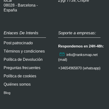
local
Zygi 7739, Chipre
08028 - Barcelona -
España
Enlaces De Interés
Soporte a empresas:
Post patrocinado
Respondemos en 24H-48h:
Términos y condiciones
info@ranksmap.net
Política de Devolución
(mail)
Preguntas frecuentes
+34654965870 (whatsapp)
Política de cookies
Quiénes somos
Blog