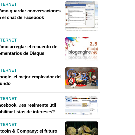
NTERNET
ómo guardar conversaciones
n el chat de Facebook
NTERNET
ómo arreglar el recuento de
omentarios de Disqus
NTERNET
oogle, el mejor empleador del
undo
NTERNET
acebook, ¿es realmente útil
bilitar listas de intereses?
NTERNET
itcoin & Company: el futuro