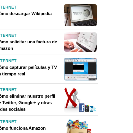
NTERNET
ómo descargar Wikipedia
NTERNET
ómo solicitar una factura de
mazon
NTERNET
ómo capturar películas y TV
n tiempo real
NTERNET
ómo eliminar nuestro perfil
 Twitter, Google+ y otras
edes sociales
NTERNET
ómo funciona Amazon