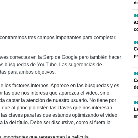
d
I
i
c
contraremos tres campos importantes para completar:
I
C
p
laves correctas en la Serp de Google pero también hacer
 las búsquedas de YouTube. Las sugerencias de
das para ambos objetivos.
I
C
de los factores internos. Aparece en las búsquedas y es
d
or las que nos interesa que aparezca el video, sino
 captar la atención de nuestro usuario. No tiene por
I
que al principio estén las claves que nos interesan.
L
 las claves para las que estamos optimizando el video,
e
 la del título. Debe ser discursivo, como si fuera la
 importantes que representan la película.