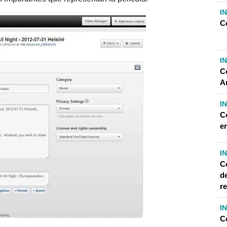
I
C
I
C
A
I
C
e
I
C
de
r
I
C