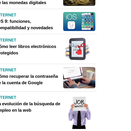
e las monedas digitales
NTERNET
OS 9: funciones,
ompatibilidad y novedades
NTERNET
ómo leer libros electrónicos
rotegidos
NTERNET
ómo recuperar la contraseña
e la cuenta de Google
NTERNET
a evolución de la búsqueda de
mpleo en la web