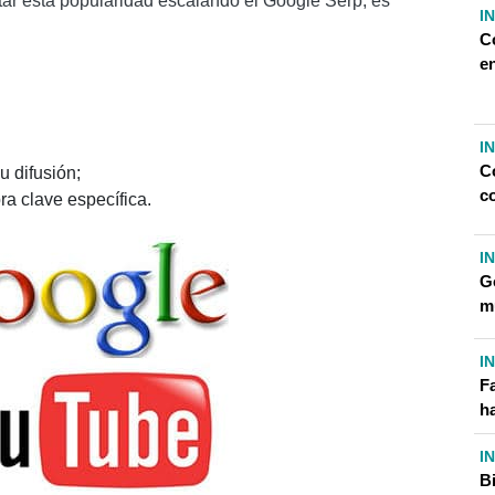
tar esta popularidad escalando el Google Serp, es
I
C
e
I
C
u difusión;
c
a clave específica.
I
G
m
I
F
ha
I
B