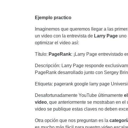
Ejemplo practico
Imaginemos que queremos llegar a las primera
un video con la entrevista de
Larry Page
uno 
optimizar el video así:
Título:
PageRank
: ¡Larry Page entrevistado e
Descripción: Larry Page responde exclusivame
PageRank desarrollado junto con Sergey Brin 
Etiqueta: pagerank google larry page Univers
Desafortunadamente YouTube últimamente
e
video
, que anteriormente se mostraban en el 
video se publique estas claves no deben exce
Otra opción que nos preguntan es la
categorí
es mucho más fácil para nuestro video escala