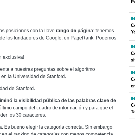
P
I
C
s posiciones con la llave
rango de página
: tenemos
Y
de los fundadores de Google, en PageRank. Podemos
I
C
n exclusiva!
si
nte a nuestras preguntas sobre el algoritmo
I
en la Universidad de Stanford.
C
e
idad de Stanford.
I
liminó la visibilidad pública de las palabras clave de
C
último campo del cuadro de información y para que el
T
der los 30 caracteres.
a
. Es bueno elegir la categoría correcta. Sin embargo,
r en el ranking de categorías con menos competencia,