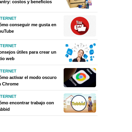
antry: costos y beneficios
NTERNET
ómo conseguir me gusta en
ouTube
NTERNET
onsejos útiles para crear un
tio web
NTERNET
ómo activar el modo oscuro
n Chrome
NTERNET
ómo encontrar trabajo con
abbid