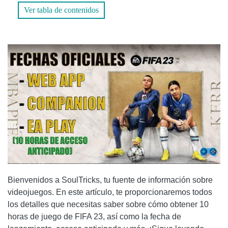
Ver tabla de contenidos
FECHA DE LANZAMIENTO Y ACCESO ANTICIPADO
PRUEBAS DISPONIBLES
PREGUNTAS FRECUENTES
1. ¿PUEDO OBTENER LAS 10 HORAS DE JUEGO DE FIFA
23 EN TODAS LAS PLATAFORMAS?
2. ¿QUÉ SUCEDE SI AGOTO LAS 10 HORAS DE JUEGO
ANTES DEL LANZAMIENTO OFICIAL?
CONCLUSIÓN
Bienvenidos a SoulTricks, tu fuente de información sobre
videojuegos. En este artículo, te proporcionaremos todos
los detalles que necesitas saber sobre cómo obtener 10
horas de juego de FIFA 23, así como la fecha de