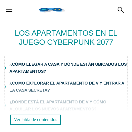
LOS APARTAMENTOS EN EL
JUEGO CYBERPUNK 2077
¿CÓMO LLEGAR A CASA Y DÓNDE ESTÁN UBICADOS LOS
APARTAMENTOS?
¿CÓMO EXPLORAR EL APARTAMENTO DE V Y ENTRAR A
LA CASA SECRETA?
¿DÓNDE ESTÁ EL APARTAMENTO DE V Y CÓMO
ALQUILAR LOS NUEVOS APARTAMENTOS?
Ver tabla de contenidos
¿DÓNDE ENCONTRAR EL MAPA COMPLETO DE NIGHT
CITY Y LAS UBICACIONES DE LOS APARTAMENTOS?