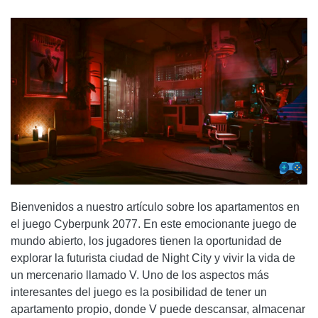
¿CUÁLES SON LAS MEJORAS Y PRECIOS DE LOS PISOS
EN EL JUEGO?
PREGUNTAS FRECUENTES (FAQS)
1. ¿PUEDO TENER MÁS DE UN APARTAMENTO EN
CYBERPUNK 2077?
2. ¿PUEDO INVITAR A OTROS JUGADORES A MI
APARTAMENTO EN CYBERPUNK 2077?
CONCLUSIÓN
Bienvenidos a nuestro artículo sobre los apartamentos en
el juego Cyberpunk 2077. En este emocionante juego de
mundo abierto, los jugadores tienen la oportunidad de
explorar la futurista ciudad de Night City y vivir la vida de
un mercenario llamado V. Uno de los aspectos más
interesantes del juego es la posibilidad de tener un
apartamento propio, donde V puede descansar, almacenar