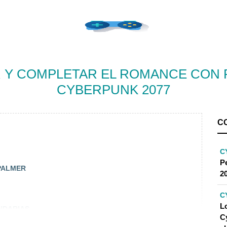
AR Y COMPLETAR EL ROMANCE CON
CYBERPUNK 2077
C
C
P
 PALMER
2
C
Lo
UNDARIAS
C