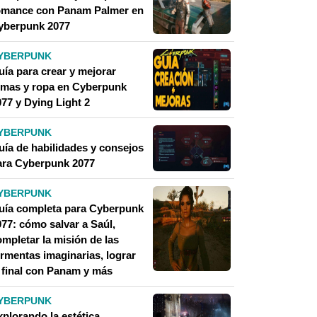
omance con Panam Palmer en
yberpunk 2077
YBERPUNK
uía para crear y mejorar
rmas y ropa en Cyberpunk
077 y Dying Light 2
YBERPUNK
uía de habilidades y consejos
ara Cyberpunk 2077
YBERPUNK
uía completa para Cyberpunk
077: cómo salvar a Saúl,
mpletar la misión de las
ormentas imaginarias, lograr
l final con Panam y más
YBERPUNK
xplorando la estética