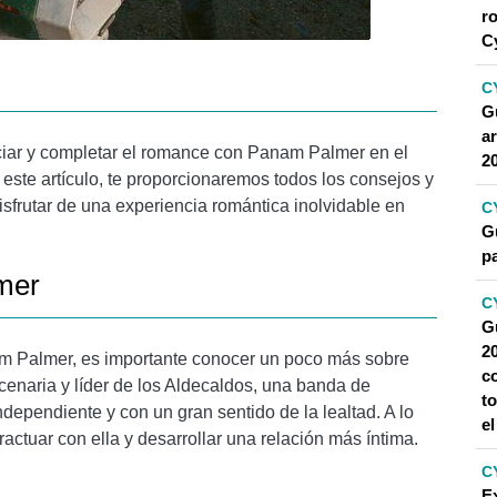
r
C
C
G
a
ciar y completar el romance con Panam Palmer en el
2
te artículo, te proporcionaremos todos los consejos y
disfrutar de una experiencia romántica inolvidable en
C
G
p
mer
C
G
2
m Palmer, es importante conocer un poco más sobre
co
enaria y líder de los Aldecaldos, una banda de
t
dependiente y con un gran sentido de la lealtad. A lo
e
ractuar con ella y desarrollar una relación más íntima.
C
E