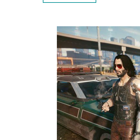
2.3. ESTABLECE UNA BUENA RELACIÓN CON
2.4. COMPLETA LA MISIÓN RIDERS ON THE 
3. CONSEJOS PARA MANTENER EL ROMANC
3.1. COMUNÍCATE REGULARMENTE CON PA
3.2. REALIZA MISIONES JUNTOS
3.3. TOMA DECISIONES QUE DEMUESTREN 
3.4. SORPRENDE A PANAM CON REGALOS Y
PREGUNTAS FRECUENTES (FAQS)
1. ¿PUEDO INICIAR UN ROMANCE CON PANA
PERSONAJE?
2. ¿QUÉ SUCEDE SI TOMO DECISIONES QUE
CONCLUSIÓN