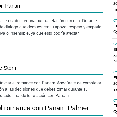
2
con Panam
n
C
ante establecer una buena relación con ella. Durante
El
de diálogo que demuestren tu apoyo, respeto y empatía
C
va o insensible, ya que esto podría afectar
C
E
¿
h
he Storm
C
E
a iniciar el romance con Panam. Asegúrate de completar
2
s
ión a las decisiones que debes tomar durante su
sultado final de tu relación con Panam.
C
E
 el romance con Panam Palmer
C