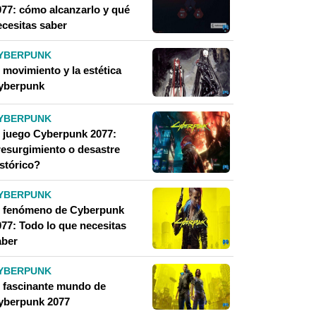
077: cómo alcanzarlo y qué
ecesitas saber
YBERPUNK
 movimiento y la estética
yberpunk
YBERPUNK
l juego Cyberpunk 2077:
resurgimiento o desastre
istórico?
YBERPUNK
l fenómeno de Cyberpunk
077: Todo lo que necesitas
aber
YBERPUNK
l fascinante mundo de
yberpunk 2077