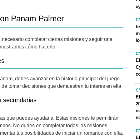
c
 con Panam Palmer
C
E
m
 necesario completar ciertas misiones y seguir una
lo
e mostramos cómo hacerlo:
C
es
E
C
c
nam, debes avanzar en la historia principal del juego.
de tomar decisiones que demuestren tu interés en ella.
C
E
s secundarias
2
n
n
as que puedes ayudarla. Estas misiones te permitirán
 ambos. No dudes en completar todas las misiones
C
ntar tus posibilidades de iniciar un romance con ella.
E