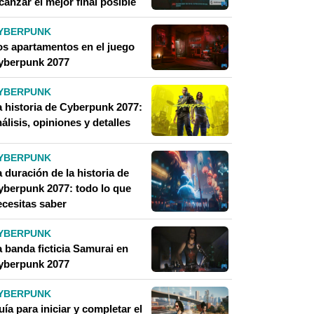
canzar el mejor final posible
YBERPUNK
os apartamentos en el juego
yberpunk 2077
YBERPUNK
a historia de Cyberpunk 2077:
álisis, opiniones y detalles
YBERPUNK
 duración de la historia de
yberpunk 2077: todo lo que
ecesitas saber
YBERPUNK
a banda ficticia Samurai en
yberpunk 2077
YBERPUNK
ía para iniciar y completar el