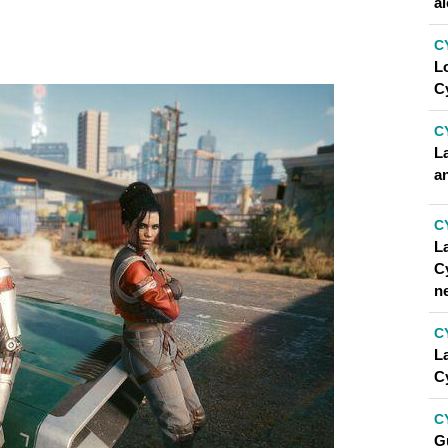
al
 PANAM
STORM
C
L
E CON PANAM PALMER
C
NAM
C
L
an
TU COMPROMISO
C
 GESTOS ROMÁNTICOS
La
C
n
M SI YA ESTOY EN UNA RELACIÓN CON OTRO
C
L
C
 PANAM NO APRUEBA DURANTE EL JUEGO?
C
Gu