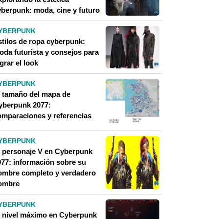
yberpunk: moda, cine y futuro
YBERPUNK
stilos de ropa cyberpunk:
oda futurista y consejos para
grar el look
YBERPUNK
l tamaño del mapa de
yberpunk 2077:
omparaciones y referencias
YBERPUNK
l personaje V en Cyberpunk
077: información sobre su
ombre completo y verdadero
ombre
YBERPUNK
l nivel máximo en Cyberpunk