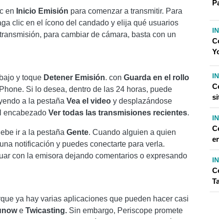
P
ic en
Inicio
Emisión
para comenzar a transmitir. Para
ga clic en el ícono del candado y elija qué usuarios
I
n transmisión, para cambiar de cámara, basta con un
C
Y
I
abajo y toque
Detener
Emisión
. con
Guarda en el rollo
C
iPhone. Si lo desea, dentro de las 24 horas, puede
si
 yendo a la pestaña
Vea el video
y desplazándose
 el encabezado
Ver todas las transmisiones recientes
.
I
C
ebe ir a la pestaña
Gente
. Cuando alguien a quien
e
 una notificación y puedes conectarte para verla.
tuar con la emisora ​​dejando comentarios o expresando
I
C
T
que ya hay varias aplicaciones que pueden hacer casi
unow
e
Twicasting.
Sin embargo, Periscope promete