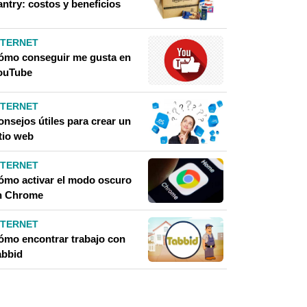
antry: costos y beneficios
NTERNET
ómo conseguir me gusta en
ouTube
NTERNET
onsejos útiles para crear un
tio web
NTERNET
ómo activar el modo oscuro
n Chrome
NTERNET
ómo encontrar trabajo con
abbid