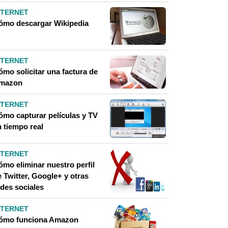
NTERNET
ómo descargar Wikipedia
NTERNET
ómo solicitar una factura de
mazon
NTERNET
ómo capturar películas y TV
n tiempo real
NTERNET
ómo eliminar nuestro perfil
 Twitter, Google+ y otras
edes sociales
NTERNET
ómo funciona Amazon