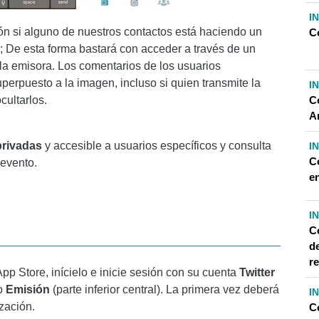
I
ión si alguno de nuestros contactos está haciendo un
C
a; De esta forma bastará con acceder a través de un
 la emisora. Los comentarios de los usuarios
perpuesto a la imagen, incluso si quien transmite la
I
C
cultarlos.
A
privadas
y accesible a usuarios específicos y consulta
I
C
 evento.
e
I
C
de
r
App Store, inícielo e inicie sesión con su cuenta
Twitter
no
Emisión
(parte inferior central). La primera vez deberá
I
ización.
C