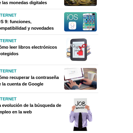
e las monedas digitales
NTERNET
OS 9: funciones,
ompatibilidad y novedades
NTERNET
ómo leer libros electrónicos
rotegidos
NTERNET
ómo recuperar la contraseña
e la cuenta de Google
NTERNET
a evolución de la búsqueda de
mpleo en la web