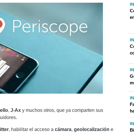
I
C
e
I
C
c
I
G
m
I
F
ello
,
J-Ax
y muchos otros, que ya comparten sus
ha
uidores.
I
itter
, habilitar el acceso a
cámara
,
geolocalización
e
B