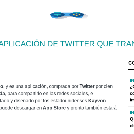
 APLICACIÓN DE TWITTER QUE TRA
C
I
io
, y es una aplicación, comprada por
Twitter
por cien
¿
c
ida,
para compartirlo en las redes sociales, e
i
llado y diseñado por los estadounidenses
Kayvon
 puede descargar en
App Store
y pronto también estará
I
Q
el