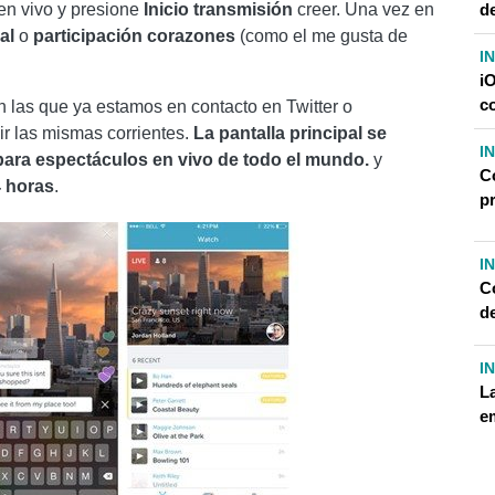
n en vivo y presione
Inicio
transmisión
creer. Una vez en
d
al
o
participación
corazones
(como el me gusta de
I
i
c
n las que ya estamos en contacto en Twitter o
r las mismas corrientes.
La pantalla principal se
I
para espectáculos en vivo de todo el mundo.
y
C
4 horas
.
p
I
C
d
I
L
e