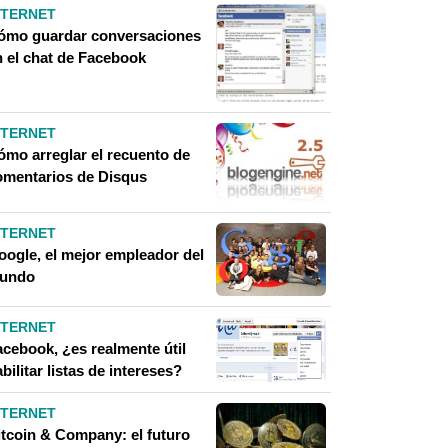
NTERNET
ómo guardar conversaciones
n el chat de Facebook
NTERNET
ómo arreglar el recuento de
omentarios de Disqus
NTERNET
oogle, el mejor empleador del
undo
NTERNET
acebook, ¿es realmente útil
bilitar listas de intereses?
NTERNET
itcoin & Company: el futuro