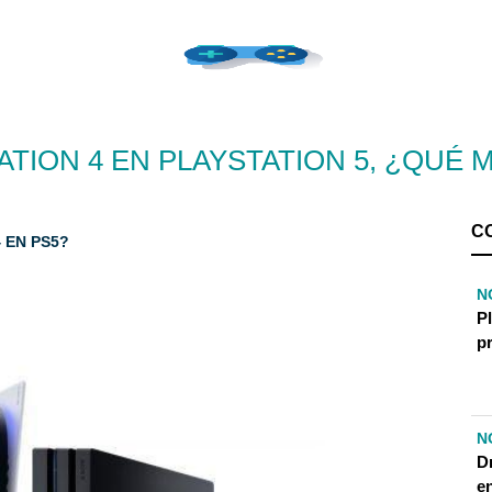
ATION 4 EN PLAYSTATION 5, ¿QUÉ
C
 EN PS5?
N
Pl
p
N
D
en