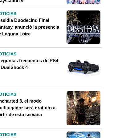
aystation 4
OTICIAS
issidia Duodecim: Final
antasy, anunció la presencia
e Laguna Loire
OTICIAS
reguntas frecuentes de PS4,
l DualShock 4
OTICIAS
ncharted 3, el modo
ltijugador será gratuito a
artir de esta semana
OTICIAS