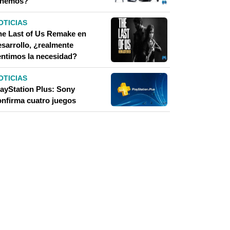
enemos?
OTICIAS
he Last of Us Remake en
esarrollo, ¿realmente
entimos la necesidad?
OTICIAS
layStation Plus: Sony
onfirma cuatro juegos