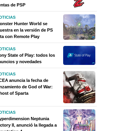
entas de PSP
OTICIAS
onster Hunter World se
uestra en la versión de PS
ita con Remote Play
OTICIAS
ny State of Play: todos los
nuncios y novedades
OTICIAS
CEA anuncia la fecha de
anzamiento de God of War:
host of Sparta
OTICIAS
yperdimension Neptunia
ctory II, anunció la llegada a