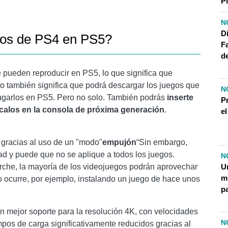
Pl
N
D
gos de PS4 en PS5?
F
d
pueden reproducir en PS5, lo que significa que
to también significa que podrá descargar los juegos que
N
ugarlos en PS5. Pero no solo. También podrás
inserte
P
zcalos en la consola de próxima generación
.
e
gracias al uso de un "modo"
empujón
“Sin embargo,
d y puede que no se aplique a todos los juegos.
N
U
rche, la mayoría de los videojuegos podrán aprovechar
mu
o ocurre, por ejemplo, instalando un juego de hace unos
p
n mejor soporte para la resolución 4K, con velocidades
N
pos de carga significativamente reducidos gracias al