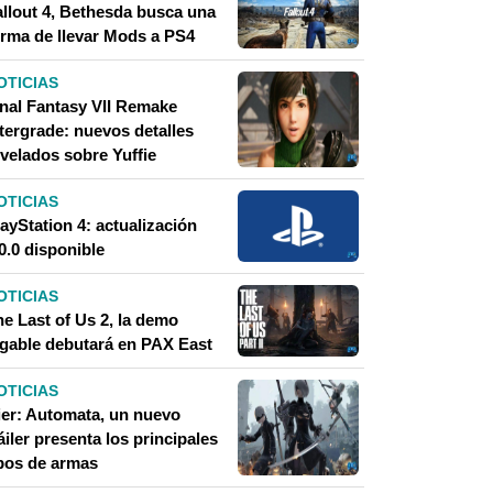
allout 4, Bethesda busca una
orma de llevar Mods a PS4
OTICIAS
inal Fantasy VII Remake
ntergrade: nuevos detalles
evelados sobre Yuffie
OTICIAS
ayStation 4: actualización
0.0 disponible
OTICIAS
he Last of Us 2, la demo
ugable debutará en PAX East
OTICIAS
ier: Automata, un nuevo
áiler presenta los principales
ipos de armas