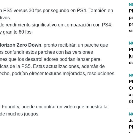
N
en PS5 versus 30 fps por segundo en PS4. También en
Pl
pa
tivos.
pr
e rendimiento significativo en comparación con PS4.
s
granito 60 fps.
N
Horizon Zero Down
, pronto recibirán un parche que
P
s confundir estos parches con las versiones
ju
ones que los desarrolladores podrían lanzar para
de
icas de la PS5. Estas actualizaciones, además de
echo, podrían ofrecer texturas mejoradas, resoluciones
N
Pl
C
a 
d
al Foundry, puede encontrar un video que muestra la
 de muchos juegos.
N
J
P