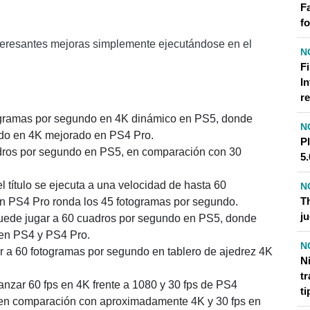
F
f
nteresantes mejoras simplemente ejecutándose en el
N
F
I
r
togramas por segundo en 4K dinámico en PS5, donde
N
ndo en 4K mejorado en PS4 Pro.
Pl
adros por segundo en PS5, en comparación con 30
5.
 título se ejecuta a una velocidad de hasta 60
N
T
n PS4 Pro ronda los 45 fotogramas por segundo.
j
puede jugar a 60 cuadros por segundo en PS5, donde
 en PS4 y PS4 Pro.
N
r a 60 fotogramas por segundo en tablero de ajedrez 4K
N
tr
anzar 60 fps en 4K frente a 1080 y 30 fps de PS4
t
en comparación con aproximadamente 4K y 30 fps en