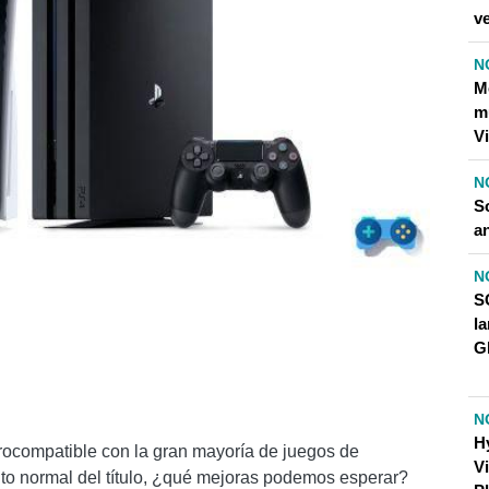
v
N
M
m
V
N
So
a
N
S
l
G
N
H
rocompatible con la gran mayoría de juegos de
Vi
nto normal del título, ¿qué mejoras podemos esperar?