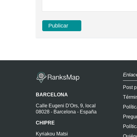
Enlac
Post p
BARCELONA
Térmi
Calle Eugeni D'Ors, 9, local
Políti
08028 - Barcelona - España
Pregun
CHIPRE
Políti
Kyriakou Matsi
Quién