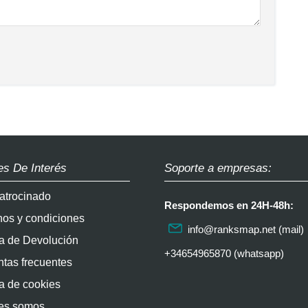
es De Interés
Soporte a empresas:
atrocinado
Respondemos en 24H-48h:
nos y condiciones
info@ranksmap.net
(mail)
ca de Devolución
+34654965870 (whatsapp)
tas frecuentes
ca de cookies
es somos