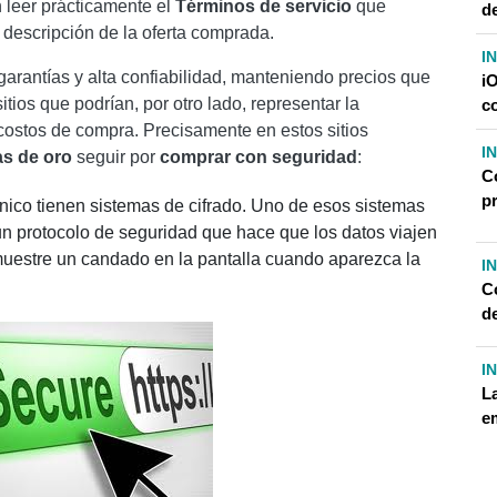
 leer prácticamente el
Términos de servicio
que
d
a descripción de la oferta comprada.
I
garantías y alta confiabilidad, manteniendo precios que
i
tios que podrían, por otro lado, representar la
c
 costos de compra. Precisamente en estos sitios
I
as de oro
seguir por
comprar con seguridad
:
C
p
ónico tienen sistemas de cifrado. Uno de esos sistemas
un protocolo de seguridad que hace que los datos viajen
muestre un candado en la pantalla cuando aparezca la
I
C
d
I
L
e