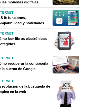
e las monedas digitales
NTERNET
OS 9: funciones,
ompatibilidad y novedades
NTERNET
ómo leer libros electrónicos
rotegidos
NTERNET
ómo recuperar la contraseña
e la cuenta de Google
NTERNET
a evolución de la búsqueda de
mpleo en la web