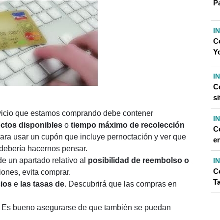
P
I
C
Y
I
C
si
vicio que estamos comprando debe contener
I
ctos disponibles
o
tiempo máximo de recolección
C
ra usar un cupón que incluye pernoctación y ver que
e
debería hacernos pensar.
de un apartado relativo al
posibilidad de reembolso
o
I
C
iones, evita comprar.
T
ios
e
las tasas de
. Descubrirá que las compras en
Es bueno asegurarse de que también se puedan