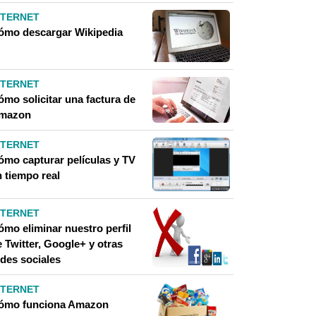
NTERNET
ómo descargar Wikipedia
NTERNET
ómo solicitar una factura de
mazon
NTERNET
ómo capturar películas y TV
n tiempo real
NTERNET
ómo eliminar nuestro perfil
 Twitter, Google+ y otras
edes sociales
NTERNET
ómo funciona Amazon