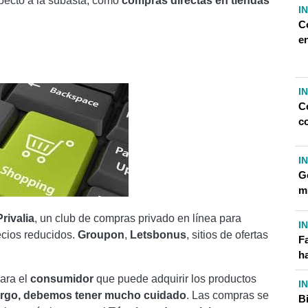
pecto a la subasta, como
compras directas en tiendas
I
C
e
I
C
c
I
G
m
Privalia
, un club de compras privado en línea para
I
ecios reducidos.
Groupon
,
Letsbonus
, sitios de ofertas
F
ha
ara el
consumidor
que puede adquirir los productos
I
rgo, debemos tener mucho cuidado
. Las compras se
B