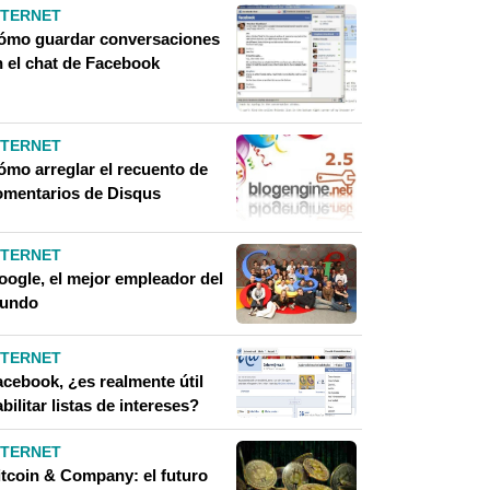
NTERNET
ómo guardar conversaciones
n el chat de Facebook
NTERNET
ómo arreglar el recuento de
omentarios de Disqus
NTERNET
oogle, el mejor empleador del
undo
NTERNET
acebook, ¿es realmente útil
bilitar listas de intereses?
NTERNET
itcoin & Company: el futuro