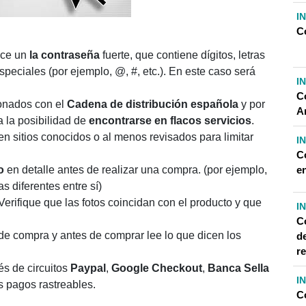
I
C
lice un
la contraseña
fuerte, que contiene dígitos, letras
peciales (por ejemplo, @, #, etc.). En este caso será
I
C
ionados con el
Cadena de distribución española
y por
A
a la posibilidad de
encontrarse en flacos servicios
.
itios conocidos o al menos revisados ​​para limitar
I
C
e
o
en detalle antes de realizar una compra. (por ejemplo,
s diferentes entre sí)
 Verifique que las fotos coincidan con el producto y que
I
C
 de compra y antes de comprar lee lo que dicen los
de
r
és de circuitos
Paypal
,
Google Checkout
,
Banca Sella
I
s pagos rastreables.
C