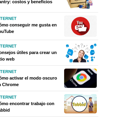
antry: costos y beneficios
NTERNET
ómo conseguir me gusta en
ouTube
NTERNET
onsejos útiles para crear un
tio web
NTERNET
ómo activar el modo oscuro
n Chrome
NTERNET
ómo encontrar trabajo con
abbid