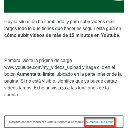
CÓMO INSERTAR UN BOTÓN DE DONACIÓN EN
BLOGENGINE.NET
SEGUIMIENTO DE LOS CLICS DE TWITTER CON
Hoy la situación ha cambiado, y para subir videos más
FEEDBURNER
largos todo lo que tienes que hacer es seguir esta guía en
cómo subir videos de más de 15 minutos en Youtube
.
CÓMO ARCHIVAR MENSAJES DE OUTLOOK
Primero, visite la página de carga
www.youtube.com/my_videos_upload y haga clic en el
botón
Aumenta tu límite
, ubicado en la parte inferior de la
página. Si no está visible, significa que ya puede cargar
videos largos. Eche un vistazo a las funciones de la
cuenta.