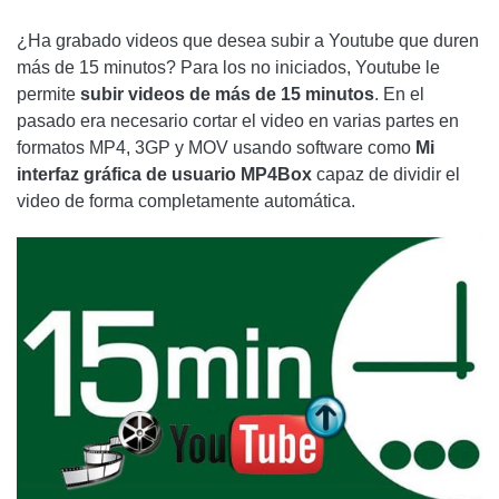
CÓMO DESBLOQUEAR PERSONAS EN FACEBOOK
¿Ha grabado videos que desea subir a Youtube que duren
CÓMO FUNCIONA YOUTUBE MUSIC: PRECIOS Y PRUEBA
más de 15 minutos? Para los no iniciados, Youtube le
GRATUITA
permite
subir videos de más de 15 minutos
. En el
pasado era necesario cortar el video en varias partes en
AGREGUE UN COMENTARIO DE CÓMO CARGAR VIDEOS
formatos MP4, 3GP y MOV usando software como
Mi
DE MÁS DE 15 MINUTOS EN YOUTUBE
interfaz gráfica de usuario MP4Box
capaz de dividir el
video de forma completamente automática.
INTERNET
❤️CHI SONO PARA AMANTES DE LA REALIDAD VIRTUAL?
¿QUÉ INFORMACIÓN COMPARTIMOS?
🤖 ¿CUÁLES SON LOS MEJORES PRODUCTOS DE
REALIDAD VIRTUAL?
DAI UN'OCCHIATA AI NOSTRI MIGLIORI ARTICOLI!
CÓMO SABER QUIÉN VISITA TU PERFIL DE FACEBOOK