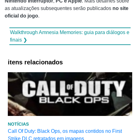
Nintendo Interruptor
,
PC e Apple
. Mais detalhes sobre
as atualizações subsequentes serão publicados
no site
oficial do jogo
.
Walkthrough Amnesia Memories: guia para diálogos e
finais ❯
itens relacionados
NOTÍCIAS
Call Of Duty: Black Ops, os mapas contidos no First
Strike DLC retratados em imagens