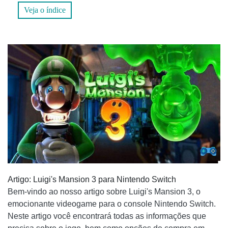
Veja o índice
3.3 MEDIAMARKT
3.4 EL CORTE INGLÊS
3.5CARREFOUR
3.6EBAY
3.7 PCCOMPONENTES.COM
4. PERGUNTAS FREQUENTES
4.1 QUAL É A IDADE RECOMENDADA PARA JOGAR LUIGI'S
MANSION 3?
4.2 É NECESSÁRIO TER EXPERIÊNCIA ANTERIOR COM OS
Artigo: Luigi's Mansion 3 para Nintendo Switch
JOGOS LUIGI'S MANSION PARA DESFRUTAR DA
Bem-vindo ao nosso artigo sobre Luigi's Mansion 3, o
TERCEIRA PARCELA?
emocionante videogame para o console Nintendo Switch.
CONCLUSÃO
Neste artigo você encontrará todas as informações que