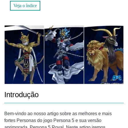
Veja o índice
PERGUNTAS FREQUENTES (FAQS)
1. QUAL É A DIFERENÇA ENTRE PERSONA 5 E PERSONA 5
ROYAL?
2. QUAL É A MELHOR ESTRATÉGIA PARA DERROTAR
CHEFES PODEROSOS EM PERSONA 5 E PERSONA 5
ROYAL?
CONCLUSÃO
Introdução
Bem-vindo ao nosso artigo sobre as melhores e mais
fortes Personas do jogo Persona 5 e sua versão
aprimorada, Persona 5 Royal. Neste artigo iremos