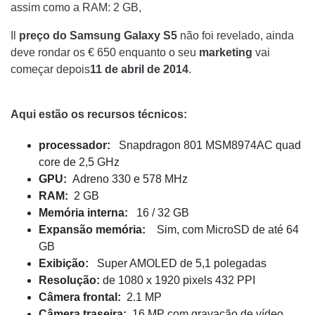
assim como a RAM: 2 GB,
Il
preço do Samsung Galaxy S5
não foi revelado, ainda
deve rondar os € 650 enquanto o seu
marketing
vai
começar depois
11 de abril de 2014
.
Aqui estão os recursos técnicos:
processador:
Snapdragon 801 MSM8974AC quad
core de 2,5 GHz
GPU:
Adreno 330 e 578 MHz
RAM:
2 GB
Memória interna:
16 / 32 GB
Expansão
memória:
Sim, com MicroSD de até 64
GB
Exibição:
Super AMOLED de 5,1 polegadas
Resolução:
de 1080 x 1920 pixels 432 PPI
Câmera frontal
:
2.1 MP
Câmera traseira
:
16 MP com gravação de vídeo