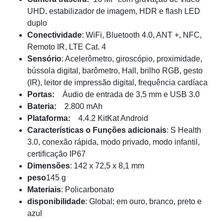
UHD, estabilizador de imagem, HDR e flash LED
duplo
Conectividade
: WiFi, Bluetooth 4.0, ANT +, NFC,
Remoto IR, LTE Cat. 4
Sensório
: Acelerômetro, giroscópio, proximidade,
bússola digital, barômetro, Hall, brilho RGB, gesto
(IR), leitor de impressão digital, frequência cardíaca
Portas
:
Áudio de entrada de 3,5 mm e USB 3.0
Bateria
:
2.800 mAh
Plataforma
:
4.4.2 KitKat Android
Características
o Funções adicionais
: S Health
3.0, conexão rápida, modo privado, modo infantil,
certificação IP67
Dimensões
: 142 x 72,5 x 8,1 mm
peso
145 g
Materiais
: Policarbonato
disponibilidade
: Global; em ouro, branco, preto e
azul