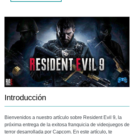
JUEGO SORPRESA DE CAPCOM PARA 2024
JUEGO DE TERROR QUE COMBINA ELEMENTOS DE
SILENT HILL Y RESIDENT EVIL
NUEVOS DETALLES FILTRADOS SOBRE RESIDENT EVIL 9
RESIDENT EVIL 4 EN PLAYSTATION VR2 ANTES DE 2024
PREGUNTAS FRECUENTES (FAQS)
1. ¿CUÁNDO SE LANZARÁ OFICIALMENTE RESIDENT EVIL
9?
2. ¿HABRÁ UN JUEGO QUE COMBINE ELEMENTOS DE
Introducción
SILENT HILL Y RESIDENT EVIL?
CONCLUSIÓN
Bienvenidos a nuestro artículo sobre Resident Evil 9, la
próxima entrega de la exitosa franquicia de videojuegos de
terror desarrollada por Capcom. En este artículo, te